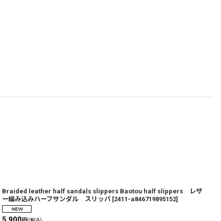
Braided leather half sandals slippers Baotou half slippers レザ
B
ー編み込みハーフサンダル スリッパ
[
2411-a846719895152
]
[
5,900
5
円
(税込)