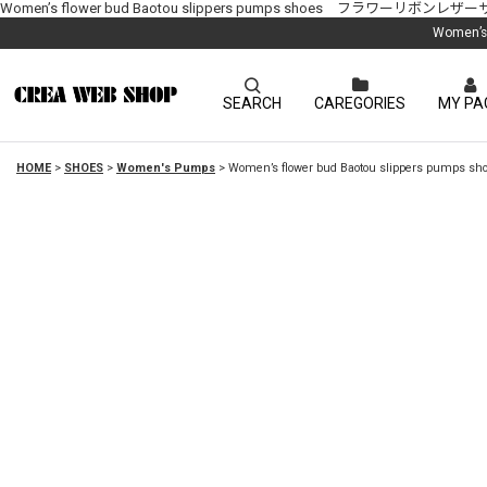
Women’s flower bud Baotou slippers pumps shoes フラワー
Women’
SEARCH
CAREGORIES
MY PA
HOME
>
SHOES
>
Women's Pumps
>
Women’s flower bud Baotou slippe