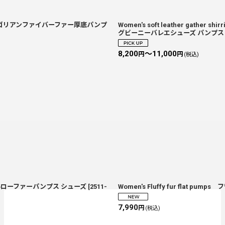
lip-ons モンゴリアンファイバーファー厚底パンプ
Women's soft leather gather s
グビーニーバレエシューズ パンプ
8,200
～11,000
円
円
(税込)
ル金具ヒールローファーパンプス シューズ
[
2511-
Women's Fluffy fur flat 
7,990
円
(税込)