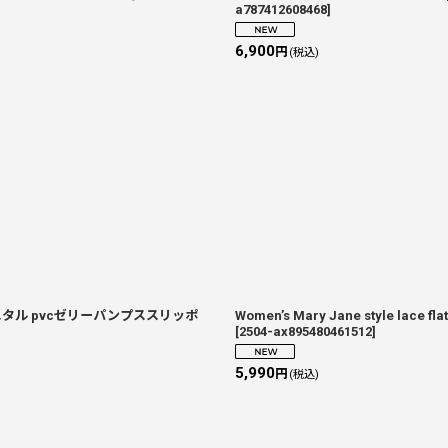
a787412608468
]
6,900
円
(税込)
Jane クリスタル pvcゼリーパンプススリッポ
Women’s Mary Jane style
[
2504-ax895480461512
]
5,990
円
(税込)