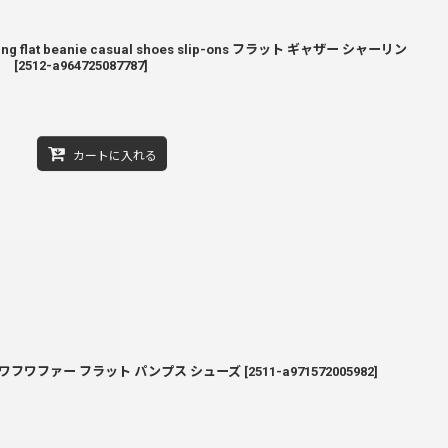
hirring flat beanie casual shoes slip-ons フラット ギャザー シャーリン
ス
[
2512-a964725087787
]
カートに入れる
pumps フワフワファー フラット パンプス シューズ
[
2511-a971572005982
]