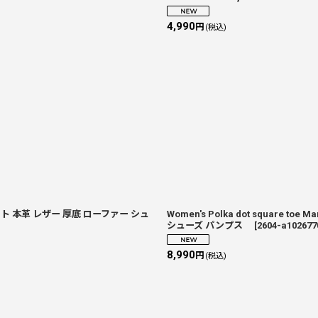
4,990
円
(税込)
用 ソフト 本革 レザー 厚底 ローファー シュ
Women's Polka dot square toe
シューズ パンプス
[
2604-a102677
8,990
円
(税込)