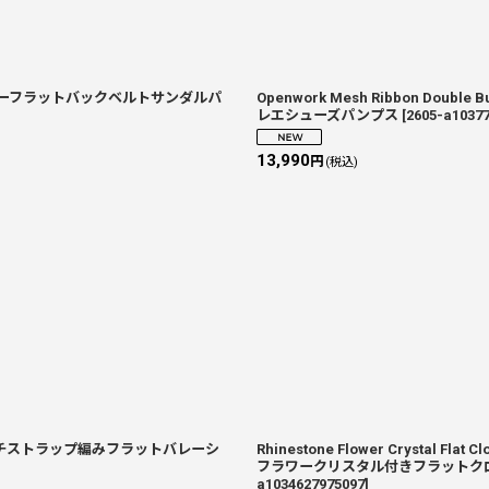
絞り込む
 メッシュリレザーフラットバックベルトサンダルパ
Openwork Mesh Ribbon Doub
レエシューズパンプス
[
2605-a1037
13,990
円
(税込)
 メッシュフレンチストラップ編みフラットバレーシ
Rhinestone Flower Crystal Flat
フラワークリスタル付きフラットク
a1034627975097
]