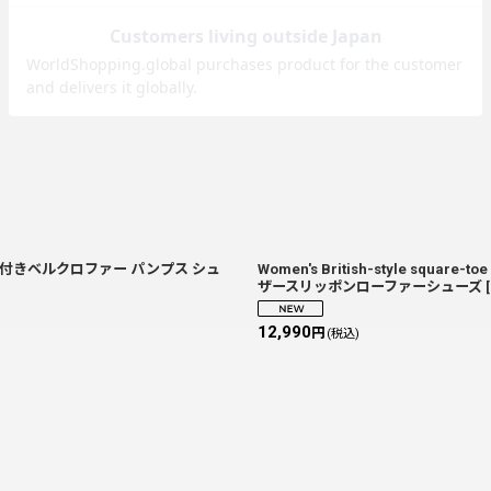
インストーン付きベルクロファー パンプス シュ
Women's British-style squar
ザースリッポンローファーシューズ
[
12,990
円
(税込)