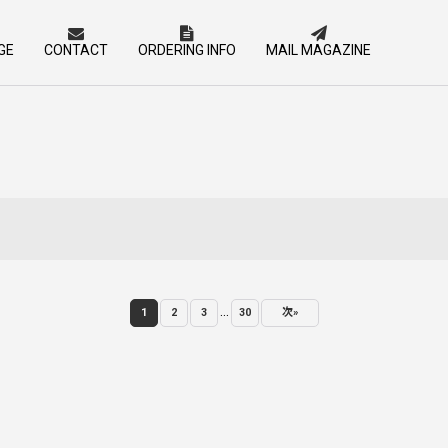
GE
CONTACT
ORDERING INFO
MAIL MAGAZINE
...
1
2
3
30
次
»