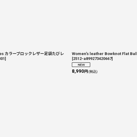
Pumps Shoes カラーブロックレザー足袋たびレ
Women's leather Bowknot 
301
]
[
2512-a899273420667
]
8,990
円
(税込)