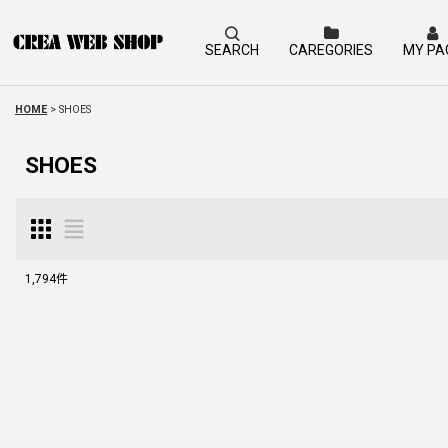
SEARCH
CAREGORIES
MY PA
HOME
>
SHOES
SHOES
1,794
件
サブカテゴリ
:
表示数
:
並び順
: