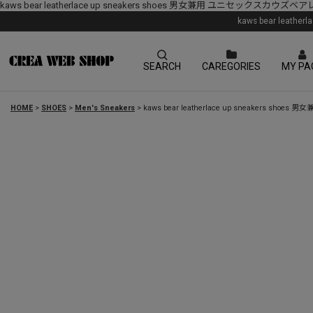
kaws bear leatherlace up sneakers shoes 男女兼用 ユニセッ
kaws bear le
SEARCH
CAREGORIES
MY PA
HOME
>
SHOES
>
Men's Sneakers
>
kaws bear leatherlace up sneake