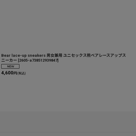
Bear lace-up sneakers 男女兼用 ユニセックス熊ベアレースアップス
f
ニーカー
[
2605-a738512939847
]
t
4,600
円
(税込)
6