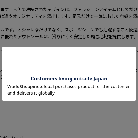
します。大胆で洗練されたデザインは、ファッションアイテムとしてだけ
は違うオリジナリティを演出します。足元だけで一気におしゃれ感を演
テムです。オシャレなだけでなく、スポーツシーンでも活躍すること間違
性に優れたアウトソールは、滑りにくく安定した履き心地を提供します。
けることでしょう。ビジネス、カジュアル、スポーツなど、様々なシー
ersは、トレンドを取り入れたファッションアイテムとしてだけでなく、快適性や
お好みのカラーをお選びいただき、おしゃれな足元を演出してください。