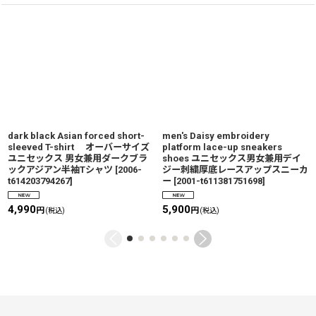
dark black Asian forced short-
men's Daisy embroidery
sleeved T-shirt オーバーサイズ
platform lace-up sneakers
ユニセックス 男女兼用ダークブラ
shoes ユニセックス男女兼用デイ
ックアジアン半袖Tシャツ
[
2006-
ジー刺繍厚底レースアップスニーカ
t614203794267
]
ー
[
2001-t611381751698
]
4,990
5,900
円
円
(税込)
(税込)