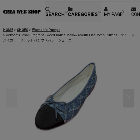
SEARCH
CAREGORIES
MY PAGE
CON
HOME
>
SHOES
>
Women's Pumps
>
women's Small Fragrant Tweed Ballet Shallow Mouth Flat Shoes Pumps ツイード
バイカラーフラットパンプスバレーシューズ