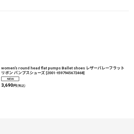
women's round head flat pumps Ballet shoes レザーバレーフラット
W
リボン パンプスシューズ
[
2001-t597945672468
]
t
3,690
円
(税込)
8