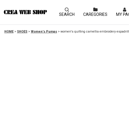
SEARCH
CAREGORIES
MY PA
HOME
>
SHOES
>
Women's Pumps
>
women's quilting camellia embroid