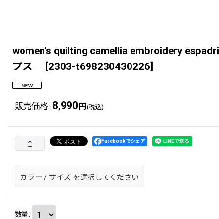
women's quilting camellia embroid
プス
[
2303-t698230430226
]
8,990
販売価格
:
円
(税込)
Facebookでシェア
カラー
/
サイズ
を選択してください
数量
: