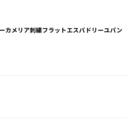
umps キルティングレザーカメリア刺繍フラットエスパドリーユパン