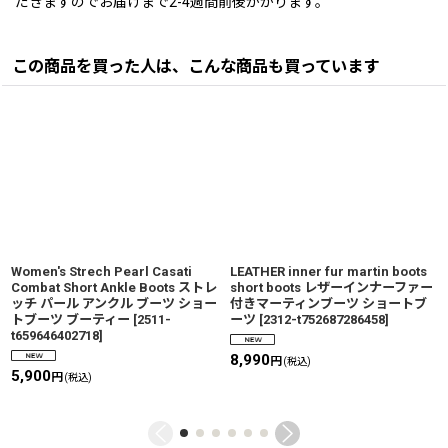
だきますのでお届けまで2-4週間前後かかります。
この商品を買った人は、こんな商品も買っています
Women's Strech Pearl Casati
LEATHER inner fur martin boots
Combat Short Ankle Boots ストレ
short boots レザーインナーファー
ッチ パール アンクル ブーツ ショー
付きマーティンブーツ ショートブ
トブーツ ブーティー
[
2511-
ーツ
[
2312-t752687286458
]
t659646402718
]
8,990
円
(税込)
5,900
円
(税込)