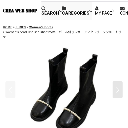
SEARCH
CAREGORIES
MY PAGE
CON
HOME
>
SHOES
>
Women's Boots
>
Woman's pearl Chelsea short boots パール付きレザーアンクルブーツショートブー
ツ