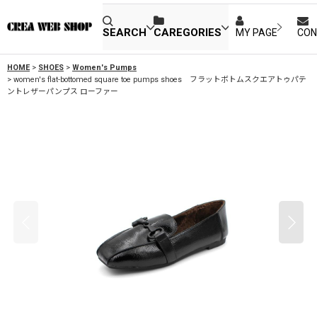
SEARCH
CAREGORIES
MY PAGE
CON
HOME
>
SHOES
>
Women's Pumps
>
women's flat-bottomed square toe pumps shoes フラットボトムスクエアトゥパテ
ントレザーパンプス ローファー