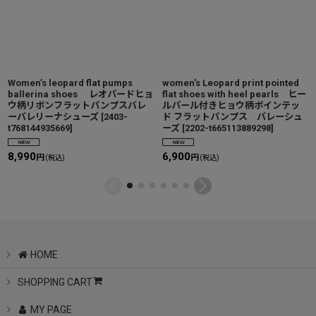
Women’s leopard flat pumps
women's Leopard print pointed
ballerina shoes レオパードヒョ
flat shoes with heel pearls ヒー
ウ柄リボンフラットパンプスバレ
ルパール付きヒョウ柄ポインテッ
ーバレリーナシューズ
[
2403-
ド フラットパンプス バレーシュ
t768144935669
]
ーズ
[
2202-t665113889298
]
8,990
6,900
円
円
(税込)
(税込)
HOME
SHOPPING CART
MY PAGE