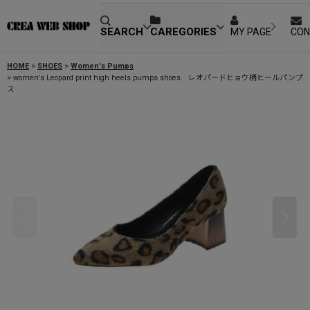
SEARCH
CAREGORIES
MY PAGE
CON
HOME
>
SHOES
>
Women's Pumps
>
women's Leopard print high heels pumps shoes レオパードヒョウ柄ヒールパンプ
ス