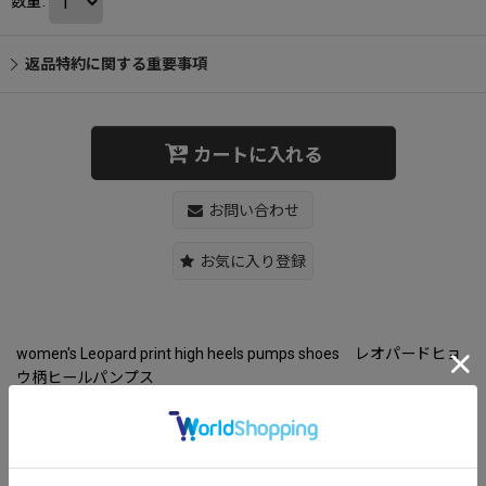
数量
:
返品特約に関する重要事項
カートに入れる
お問い合わせ
お気に入り登録
women's Leopard print high heels pumps shoes レオパードヒョ
ウ柄ヒールパンプス
サイズ：35〜40（22.5〜24.5cm）
カラー：2色