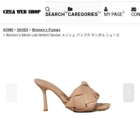
SEARCH
CAREGORIES
MY PAGE
CON
HOME
>
SHOES
>
Women's Pumps
>
Women's Mesh Lido Stretch Sandal メッシュ パンプス サンダル シューズ