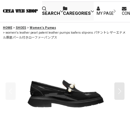
SEARCH
CAREGORIES
MY PAGE
CON
HOME
>
SHOES
>
Women's Pumps
>
women's leather pearl patent leather pumps loafers slip-ons パテントレザーエナメ
ル厚底パール付きローファーパンプス