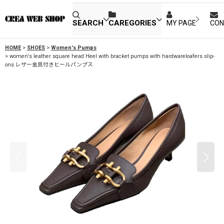
SEARCH
CAREGORIES
MY PAGE
CON
HOME
>
SHOES
>
Women's Pumps
>
women's leather square head Heel with bracket pumps with hardwareloafers slip-
ons レザー金具付きヒールパンプス