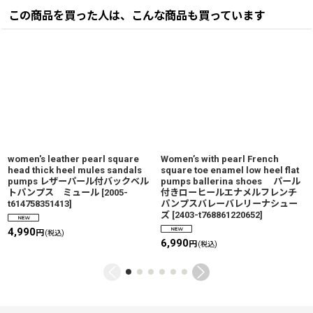
この商品を買った人は、こんな商品も買っています
women's leather pearl square
Women’s with pearl French
head thick heel mules sandals
square toe enamel low heel flat
pumps レザーパール付バックベル
pumps ballerina shoes パール
トパンプス ミュール
[
2005-
付きローヒールエナメルフレンチ
t614758351413
]
パンプスバレーバレリーナシュー
ズ
[
2403-t768861220652
]
4,990
円
(税込)
6,990
円
(税込)