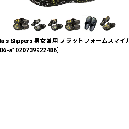
ap Crocs Sandals Slippers 男女兼用 プ
06-a1020739922486
]