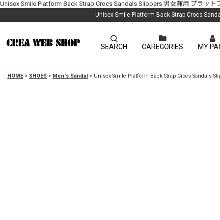
Unisex Smile Platform Back Strap Crocs Sandals S
Unisex Smile Platform Back St
SEARCH
CAREGORIES
MY PA
HOME
>
SHOES
>
Men's Sandal
>
Unisex Smile Platform Back Strap