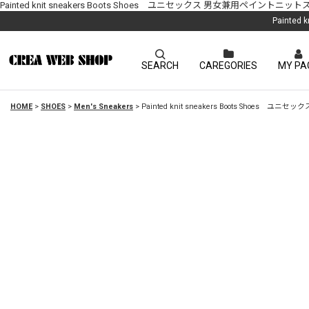
Painted knit sneakers Boots Shoes ユニセックス 男女兼用ペイン
Painte
SEARCH
CAREGORIES
MY PA
HOME
>
SHOES
>
Men's Sneakers
>
Painted knit sneakers Boots Sho