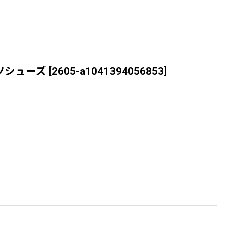
ブーツシューズ
[
2605-a1041394056853
]