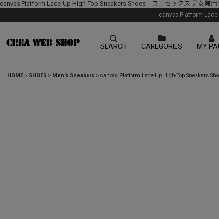
canvas Platform Lace-Up High-Top Sneakers Shoes ユニ
canvas Platfor
SEARCH
CAREGORIES
MY PA
HOME
>
SHOES
>
Men's Sneakers
>
canvas Platform Lace-Up High-Top