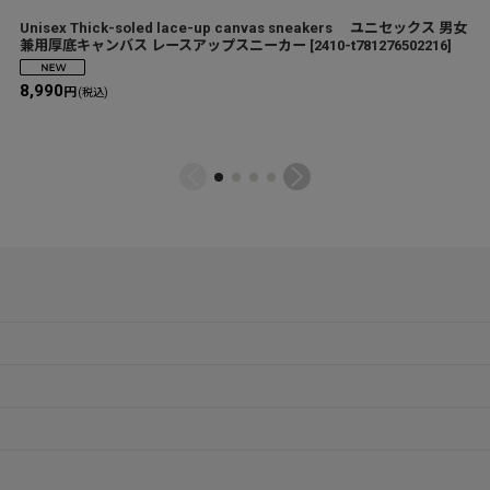
Unisex Thick-soled lace-up canvas sneakers ユニセックス 男女
兼用厚底キャンバス レースアップスニーカー
[
2410-t781276502216
]
8,990
円
(税込)