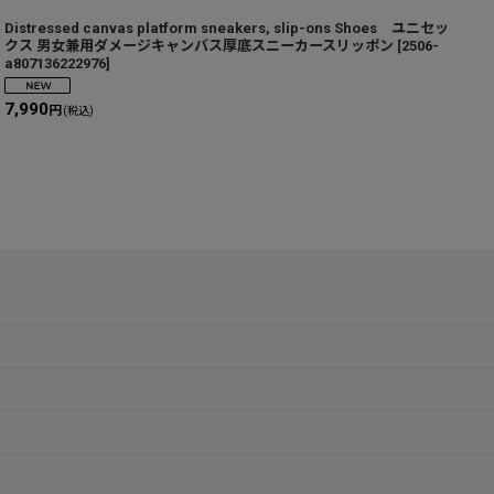
Distressed canvas platform sneakers, slip-ons Shoes ユニセッ
U
クス 男女兼用ダメージキャンバス厚底スニーカースリッポン
[
2506-
a807136222976
]
a
7,990
7
円
(税込)