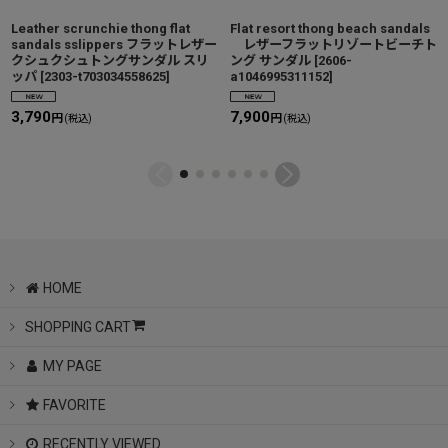
Leather scrunchie thong flat
Flat resort thong beach sandals
sandals sslippers フラットレザー
レザーフラットリゾートビーチト
クシュクシュトングサンダル スリ
ング サンダル
[
2606-
ッパ
[
2303-t703034558625
]
a1046995311152
]
3,790
7,900
円
円
(税込)
(税込)
HOME
SHOPPING CART
MY PAGE
FAVORITE
RECENTLY VIEWED