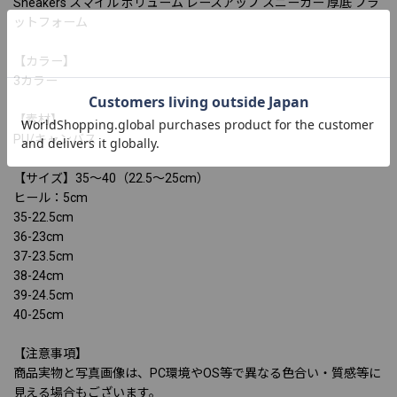
Sneakers スマイル ボリューム レースアップ スニーカー 厚底 プラ
ットフォーム
【カラー】
3カラー
【素材】
PU/キャンバス
【サイズ】35〜40（22.5〜25cm）
ヒール：5cm
35-22.5cm
36-23cm
37-23.5cm
38-24cm
39-24.5cm
40-25cm
【注意事項】
商品実物と写真画像は、PC環境やOS等で異なる色合い・質感等に
見える場合もございます。