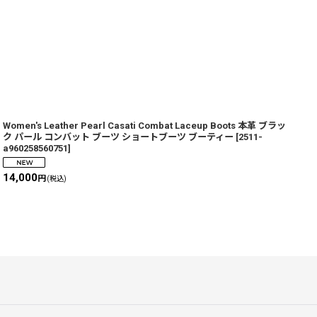
Women's Leather Pearl Casati Combat Laceup Boots 本革 ブラッ
W
ク パール コンバット ブーツ ショートブーツ ブーティー
[
2511-
a960258560751
]
2
14,000
円
(税込)