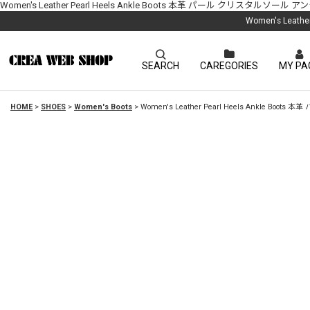
Women's Leather Pearl Heels Ankle Boots 本革 パール クリスタ
Women's Lea
SEARCH
CAREGORIES
MY PA
HOME
>
SHOES
>
Women's Boots
>
Women's Leather Pearl Heels Ankl