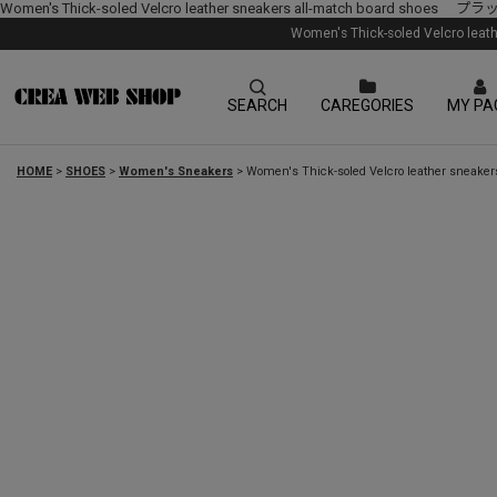
Women's Thick-soled Velcro leather sneakers all-mat
Women's Thick-soled Ve
SEARCH
CAREGORIES
MY PA
HOME
>
SHOES
>
Women's Sneakers
>
Women's Thick-soled Velcro lea