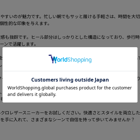
しやすいのが魅力です。忙しい朝でもサッと履ける手軽さは、時間を大切
個性的な印象を与えます。
感も抜群です。ヒール部分はしっかりとした構造になっており、歩行時
ーンで活躍します。
をご用意しています。クールな印象を与えるブラックと、明るさを演出
します。
なサイズが揃っています。自分の足にぴったりのサイズを選ぶことで、よ
く、あなたのライフスタイルに寄り添うパートナーとなるアイテムです。
とも合わせやすいので、スタイリングの幅が広がります。
ルクロレザースニーカーをお試しください。快適さとスタイルを両立し
ーを手に入れて、さまざまなシーンで自信を持って歩いてみませんか？