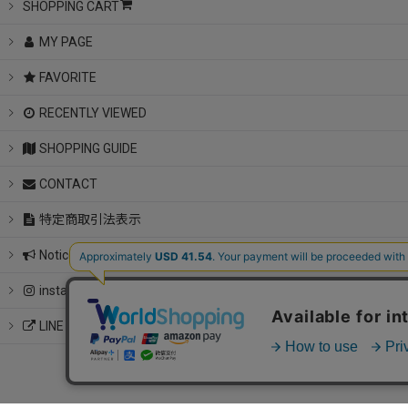
SHOPPING CART
MY PAGE
FAVORITE
RECENTLY VIEWED
SHOPPING GUIDE
CONTACT
特定商取引法表示
Notice
instagram
LINE