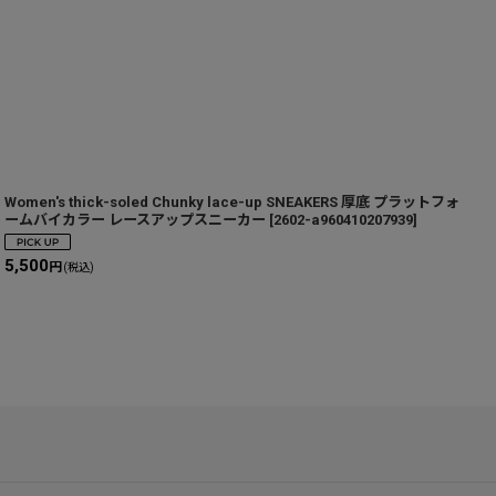
Women's thick-soled Chunky lace-up SNEAKERS 厚底 プラットフォ
V
ームバイカラー レースアップスニーカー
[
2602-a960410207939
]
5,500
6
円
(税込)