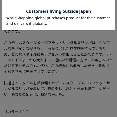
分の足にぴったりフィットするサイズを見つけやすく、ファミリ
ーや友達へのプレゼントにも最適です。多くの方にお楽しみいた
だけるよう、デニムスタイルに合わせた様々なデザインの衣服と
も相性抜群。スカートやショートパンツと合わせれば、女性らし
さを引き立てつつ、カジュアルさも失わない絶妙なバランスを演出
できます。
このデニムスターダメージフラットサンダルスリッパは、シンプ
ルなデザインながらも、しっかりとした存在感を持っているた
め、どんなスタイルにもアクセントを加えることができます。ティ
ーンエイジャーから大人まで、幅広い年齢層の方々にお楽しみいた
だけるアイテムです。ぜひ、この機会にお求めいただき、夏のおし
ゃれをさらに充実させてください。
快適さとスタイルを兼ね備えたデニムスターダメージフラットサ
ンダルスリッパを履いて、夏の楽しいひとときをお過ごしくださ
い。あなたの足元に、特別な一足を。
【カラー 】1色