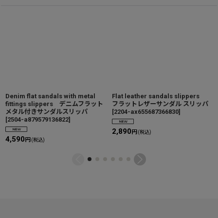
Denim flat sandals with metal
Flat leather sandals slippers
fittings slippers デニムフラット
フラットレザーサンダル スリッパ
メタル付きサンダルスリッパ
[
2204-ax655687366830
]
[
2504-a879579136822
]
2,890
円
(税込)
4,590
円
(税込)