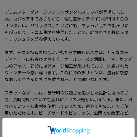
デニムスターダメージフラットサンダルスリッパが登場しまし
た。カジュアルでありながら、個性豊かなデザインが特徴のこの
サンダルは、リラックスしたい時にも、ちょっとしたお出かけに
もぴったり。デニム生地を使用したことで、軽やかさと共にスタ
イリッシュさを兼ね備えています。
まず、デニム特有の風合いがもたらす味わい深さは、どんなコー
ディネートにも合わせやすく、オールシーズン活躍します。サンダ
ルのアッパー部分にはダメージ加工が施されており、洗練された
ヴィンテージ感が漂います。この独特のデザインは、流行に敏感
なおしゃれさんたちにも愛されること間違いなしです。
フラットなソールは、歩行時の快適さを追求した設計になってお
り、長時間履いていても疲れにくいのが嬉しいポイント。また、滑
りにくいソール素材を使用しているため、屋外でも安心してご使
用いただけます。ビーチサイドやピクニック、公園での散策など、
さまざまなシーンで活躍することができます。
サイズ展開も豊富で、35から43までの幅広いサイズをご用意。自