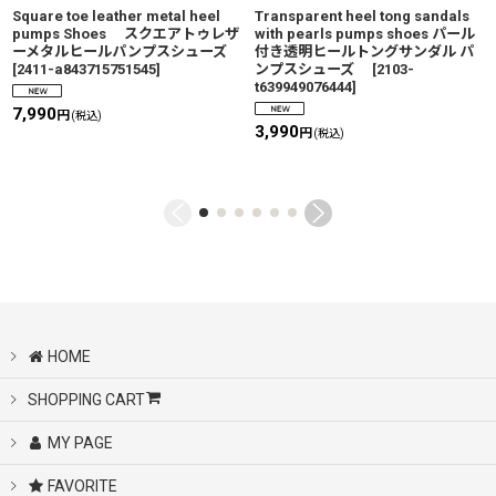
Square toe leather metal heel
Transparent heel tong sandals
pumps Shoes スクエアトゥレザ
with pearls pumps shoes パール
ーメタルヒールパンプスシューズ
付き透明ヒールトングサンダル パ
[
2411-a843715751545
]
ンプスシューズ
[
2103-
t639949076444
]
7,990
円
(税込)
3,990
円
(税込)
HOME
SHOPPING CART
MY PAGE
FAVORITE