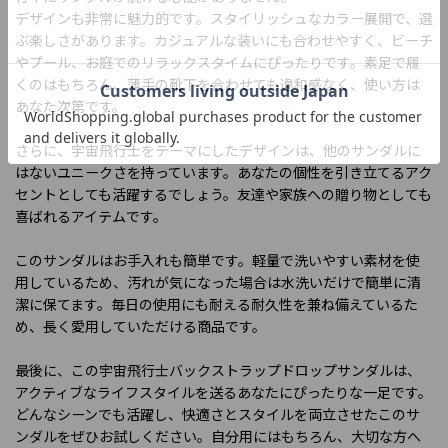
デザインも非常に魅力的です。スタイリッシュなカラー展開で、選
ぶ楽しさがあります。カジュアルな装いにも合わせやすく、ビーチ
やプール、お庭でのリラックスタイムにぴったりです。素足で履
くのはもちろん、薄手の靴下を合わせても違和感なく、使い方は
あなた次第です。
さらに、宇宙飛行士をテーマにしたデザインは、他のサンダルに
はないユニークさを持っています。あなたの個性を引き立てるアク
セントとしても活躍するでしょう。友達や家族への贈り物としても
喜ばれるアイテムです。
このサンダルはお手入れも簡単です。軽量で洗いやすい素材を使
用しているため、汚れが気になった場合は水洗いだけで簡単に清
潔に保てます。毎日の使用にも耐える耐久性を兼ね備えているた
め、長く愛用していただける商品です。
最後に、この宇宙飛行士バックストラップドロップサンダルは、
アクティブなライフスタイルを送るあなたにぴったりな一足です。
どんなシーンでも活躍し、快適さとスタイルを両立させたこのサ
ンダルをぜひお試しください。自分用にはもちろん、大切な方へ