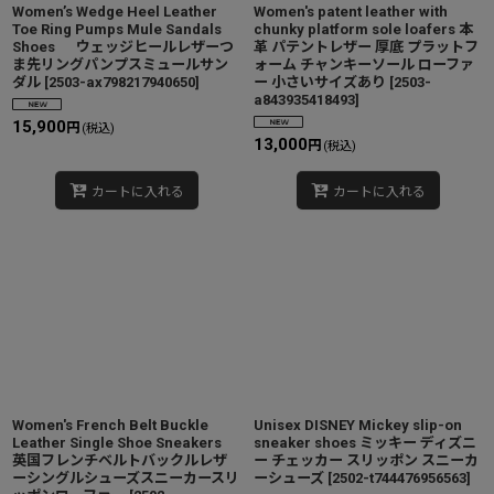
Women’s Wedge Heel Leather
Women's patent leather with
Toe Ring Pumps Mule Sandals
chunky platform sole loafers 本
Shoes ウェッジヒールレザーつ
革 パテントレザー 厚底 プラットフ
ま先リングパンプスミュールサン
ォーム チャンキーソール ローファ
ダル
[
2503-ax798217940650
]
ー 小さいサイズあり
[
2503-
a843935418493
]
15,900
円
(税込)
13,000
円
(税込)
カートに入れる
カートに入れる
Women's French Belt Buckle
Unisex DISNEY Mickey slip-on
Leather Single Shoe Sneakers
sneaker shoes ミッキー ディズニ
英国フレンチベルトバックルレザ
ー チェッカー スリッポン スニーカ
ーシングルシューズスニーカースリ
ーシューズ
[
2502-t744476956563
]