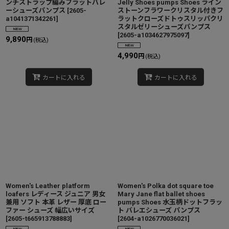
ンチストラップ編みフラットバレ
Jelly Shoes pumps Shoes ライン
ーシューズパンプス
[
2605-
ストーンフラワークリスタル付きフ
a1041371342261
]
ラットクローズドトゥスリッパクリ​​
スタルゼリーシューズパンプス
[
2605-a1034627975097
]
9,890
円
(税込)
4,990
円
(税込)
カートに入れる
カートに入れる
Women's Leather platform
Women's Polka dot square toe
loafers レディース ジュニア 男女
Mary Jane flat ballet shoes
兼用 ソフト 本革 レザー 厚底 ロー
pumps Shoes 水玉柄ドットフラッ
ファー シューズ 幅広いサイズ
ト バレエシューズ パンプス
[
2605-t665913788883
]
[
2604-a1026770036021
]