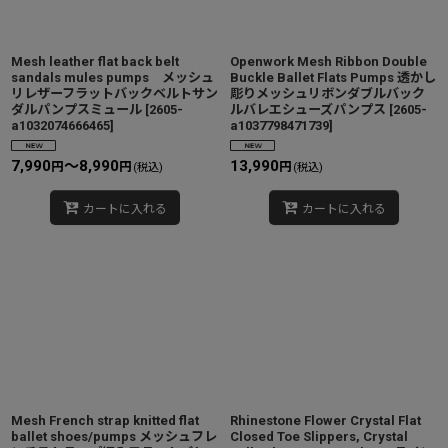
Mesh leather flat back belt
Openwork Mesh Ribbon Double
sandals mules pumps メッシュ
Buckle Ballet Flats Pumps 透かし
リレザーフラットバックベルトサン
彫りメッシュリボンダブルバック
ダルパンプスミュール
[
2605-
ルバレエシューズパンプス
[
2605-
a1032074666465
]
a1037798471739
]
7,990
～8,990
13,990
円
円
円
(税込)
(税込)
カートに入れる
カートに入れる
Mesh French strap knitted flat
Rhinestone Flower Crystal Flat
ballet shoes/pumps メッシュフレ
Closed Toe Slippers, Crystal