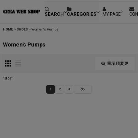
SEARCH
CAREGORIES
MY PAGE
CON
HOME
>
SHOES
>
Women's Pumps
Women's Pumps
表示順変更
閉じる
159
件
表示数
:
1
2
3
次
»
並び順
:
絞り込む