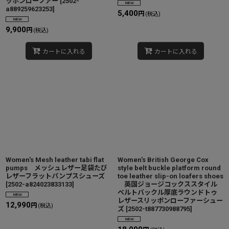
ッポンローファー
[
2502-
a889259623253
]
5,400
円
(税込)
9,900
円
(税込)
カートに入れる
カートに入れる
Women's Mesh leather tabi flat
Women's British George Cox
pumps メッシュレザー足袋たび
style belt buckle platform round
レザーフラットパンプスシューズ
toe leather slip-on loafers shoes
[
2502-a824023833133
]
英国ジョージコックススタイル
ベルトバックル厚底ラウンドトゥ
レザースリッポンローファーシュー
12,990
円
(税込)
ズ
[
2502-t887730988795
]