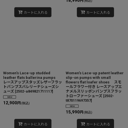
18,990
円
(税込)
カートに入れる
カートに入れる
Women's Lace-up studded
Women's Lace-up patent leather
leather flats ballerina pumps
slip-on pumps with small
レースアップスタッズレザーフラッ
flowers flat loafer shoes スモ
トパンプスバレリーナシューズシ
ールフラワー付き レースアップエ
ューズ
[
2502-a849821711117
]
ナメルスリッポンパンプスフラッ
トローファーシューズ
[
2502-
t870119697357
]
12,900
円
(税込)
15,990
円
(税込)
カートに入れる
カートに入れる