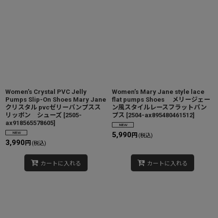
Women’s Crystal PVC Jelly
Women’s Mary Jane style lace
Pumps Slip-On Shoes Mary Jane
flat pumps Shoes メリージェー
クリスタル pvcゼリーパンプスス
ン風スタイルレースフラットパン
リッポン シューズ
[
2505-
プス
[
2504-ax895480461512
]
ax918565578605
]
5,990
円
(税込)
3,990
円
(税込)
カートに入れる
カートに入れる