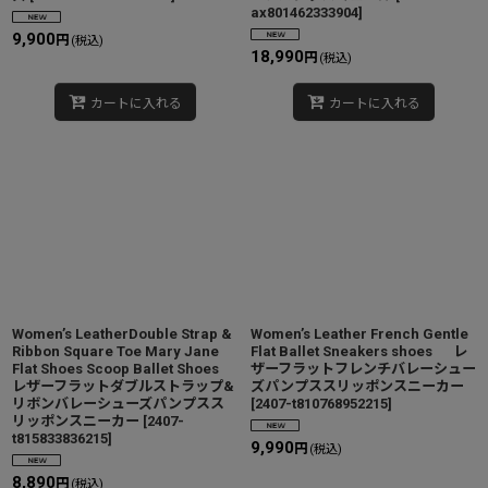
ax801462333904
]
9,900
円
(税込)
18,990
円
(税込)
カートに入れる
カートに入れる
Women’s LeatherDouble Strap &
Women’s Leather French Gentle
Ribbon Square Toe Mary Jane
Flat Ballet Sneakers shoes レ
Flat Shoes Scoop Ballet Shoes
ザーフラットフレンチバレーシュー
レザーフラットダブルストラップ&
ズパンプススリッポンスニーカー
リボンバレーシューズパンプスス
[
2407-t810768952215
]
リッポンスニーカー
[
2407-
t815833836215
]
9,990
円
(税込)
8,890
円
(税込)