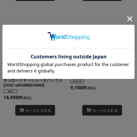
Women's British style leather
Women's square head shallow
lace-up bicolor flat slip-on
mouth a pedal fur heels shoes モ
loafer shoes 英国風レザーレー
コモコファー 太目 ヒールパンプス
スアップバイカラーフラットスリッ
[
2412-t658032899256
]
ポンローファーシューズパンプス
[
2502-a856888336864
]
9,100
円
(税込)
14,900
円
(税込)
カートに入れる
カートに入れる