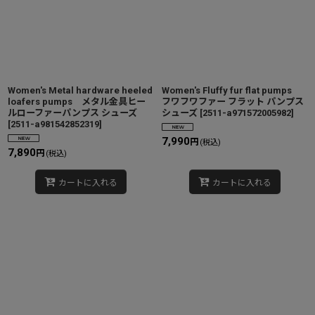
Women's Metal hardware heeled
Women's Fluffy fur flat pumps
loafers pumps メタル金具ヒー
フワフワファー フラット パンプス
ルローファーパンプス シューズ
シューズ
[
2511-a971572005982
]
[
2511-a981542852319
]
7,990
円
(税込)
7,890
円
(税込)
カートに入れる
カートに入れる