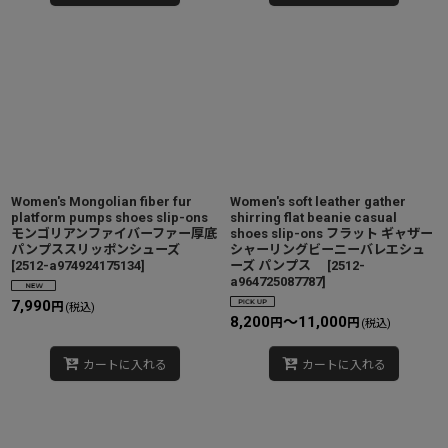
Women's Mongolian fiber fur
Women's soft leather gather
platform pumps shoes slip-ons
shirring flat beanie casual
モンゴリアンファイバーファー厚底
shoes slip-ons フラット ギャザー
パンプススリッポンシューズ
シャーリングビーニーバレエシュ
[
2512-a974924175134
]
ーズ パンプス
[
2512-
a964725087787
]
7,990
円
(税込)
8,200
～11,000
円
円
(税込)
カートに入れる
カートに入れる