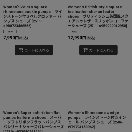
Women's Velcro square
Women's British-style square-
rhinestone buckle pumps ライ
toe leather slip-on loafer
ンストーン付きベルクロファー パ
shoes ブリティッシュ英国風スク
ンプス シューズ
[
2511-
エアトゥレザースリッポンローファ
a980723468566
]
ーシューズ
[
2511-a959999012950
]
7,990
12,990
円
円
(税込)
(税込)
カートに入れる
カートに入れる
Women's Super soft ribbon flat
Women's Rhinestone wedge
pumps ballerina shoes スーパ
pumps ラインストーン付きイン
ーソフトリボンフラットパンプス
ヒール パンプス シューズ
[
2506-
バレリーナシューズバレーシューズ
t979794153962
]
[
2510-a937980268494
]