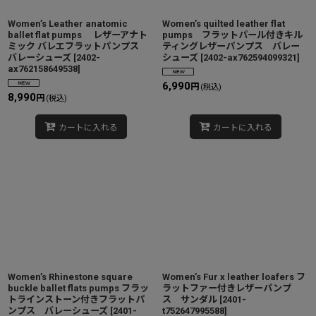
Women’s Leather anatomic
Women’s quilted leather flat
ballet flat pumps レザーアナト
pumps フラットパール付きキル
ミック バレエフラットパンプス
ティングレザーパンプス バレー
バレーシューズ
[
2402-
シューズ
[
2402-ax762594099321
]
ax762158649538
]
6,990
円
(税込)
8,990
円
(税込)
カートに入れる
カートに入れる
Women’s Rhinestone square
Women’s Fur x leather loafers フ
buckle ballet flats pumps フラッ
ラットファー付きレザーパンプ
トラインストーン付きフラットパ
ス サンダル
[
2401-
ンプス バレーシューズ
[
2401-
t752647995588
]