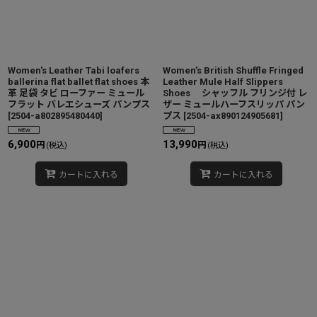
Women's Leather Tabi loafers
Women’s British Shuffle Fringed
ballerina flat ballet flat shoes 本
Leather Mule Half Slippers
革 足袋 タビ ローファー ミュール
Shoes シャッフル フリンジ付 レ
フラット バレエシューズ パンプス
ザー ミュールハーフスリッパ パン
[
2504-a802895480440
]
プス
[
2504-ax890124905681
]
6,900
13,990
円
円
(税込)
(税込)
カートに入れる
カートに入れる