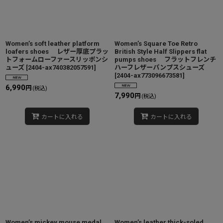
Women’s soft leather platform
Women’s Square Toe Retro
loafers shoes レザー厚底プラッ
British Style Half Slippers flat
トフォームローファースリッポンシ
pumps shoes フラットフレンチ
ューズ
[
2404-ax740382057591
]
ハーフレザーパンプスシューズ
[
2404-ax773096673581
]
6,990
円
(税込)
7,990
円
(税込)
カートに入れる
カートに入れる
Women’s mickey mouse medal
Women’s leather thick-soled