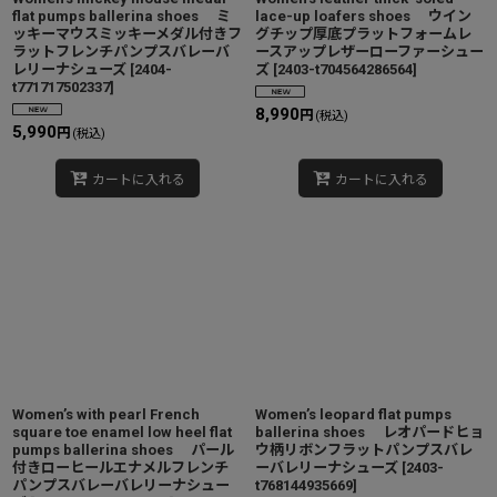
flat pumps ballerina shoes ミ
lace-up loafers shoes ウイン
ッキーマウスミッキーメダル付きフ
グチップ厚底プラットフォームレ
ラットフレンチパンプスバレーバ
ースアップレザーローファーシュー
レリーナシューズ
[
2404-
ズ
[
2403-t704564286564
]
t771717502337
]
8,990
円
(税込)
5,990
円
(税込)
カートに入れる
カートに入れる
Women’s with pearl French
Women’s leopard flat pumps
square toe enamel low heel flat
ballerina shoes レオパードヒョ
pumps ballerina shoes パール
ウ柄リボンフラットパンプスバレ
付きローヒールエナメルフレンチ
ーバレリーナシューズ
[
2403-
パンプスバレーバレリーナシュー
t768144935669
]