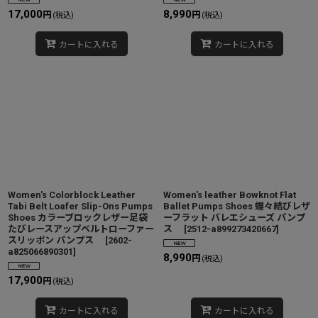
17,000
8,990
円
円
(税込)
(税込)
カートに入れる
カートに入れる
Women's Colorblock Leather
Women's leather Bowknot Flat
Tabi Belt Loafer Slip-Ons Pumps
Ballet Pumps Shoes 蝶々結びレザ
Shoes カラーブロックレザー足袋
ーフラット バレエシューズ パンプ
たびレースアップベルトローファー
ス
[
2512-a899273420667
]
スリッポン パンプス
[
2602-
a825066890301
]
8,990
円
(税込)
17,900
円
(税込)
カートに入れる
カートに入れる