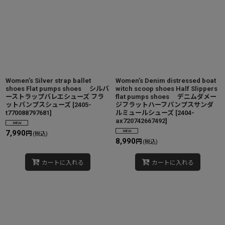
Women’s Silver strap ballet
Women’s Denim distressed boat
shoes Flat pumps shoes シルバ
witch scoop shoes Half Slippers
ーストラップバレエシューズ フラ
flat pumps shoes デニムダメー
ットパンプスシューズ
[
2405-
ジフラットハーフパンプスサンダ
t770088797681
]
ルミュールシューズ
[
2404-
ax720742667492
]
7,990
円
(税込)
8,990
円
(税込)
カートに入れる
カートに入れる