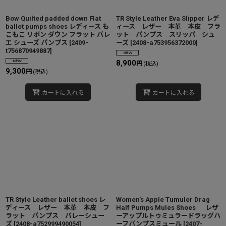
Bow Quilted padded down Flat
TR Style Leather Eva Slipper レデ
ballet pumps shoes レディース も
ィース レザー 本革 本皮 フラ
こもこ リボン ダウン フラット バレ
ット パンプス スリッパ シュ
エ シューズ パンプス
[
2409-
ーズ
[
2408-a753956372000
]
t756870949887
]
8,900
円
(税込)
9,300
円
(税込)
カートに入れる
カートに入れる
TR Style Leather ballet shoes レ
Women’s Apple Tumuler Drag
ディース レザー 本革 本皮 フ
Half Pumps Mules Shoes レザ
ラット パンプス バレーシュー
ーアップルトゥミュラードラッグハ
ズ
[
2408-a752999490054
]
ーフパンプスミュール
[
2407-