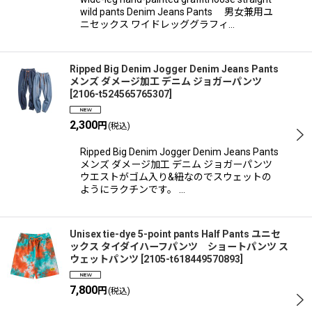
wild pants Denim Jeans Pants 男女兼用ユ
ニセックス ワイドレッググラフィ…
Ripped Big Denim Jogger Denim Jeans Pants
メンズ ダメージ加工 デニム ジョガーパンツ
[
2106-t524565765307
]
2,300
円
(税込)
Ripped Big Denim Jogger Denim Jeans Pants
メンズ ダメージ加工 デニム ジョガーパンツ
ウエストがゴム入り&紐なのでスウェットの
ようにラクチンです。 …
Unisex tie-dye 5-point pants Half Pants ユニセ
ックス タイダイハーフパンツ ショートパンツ ス
ウェットパンツ
[
2105-t618449570893
]
7,800
円
(税込)