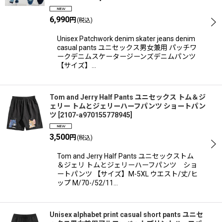
6,990
円
(税込)
Unisex Patchwork denim skater jeans denim
casual pants ユニセックス男女兼用 パッチワ
ークデニムスケータージーンズデニムパンツ
【サイズ】…
Tom and Jerry Half Pants ユニセックス トム＆ジ
ェリー トムとジェリーハーフパンツ ショートパン
ツ
[
2107-a970155778945
]
3,500
円
(税込)
Tom and Jerry Half Pants ユニセックストム
＆ジェリ トムとジェリーハーフパンツ ショ
ートパンツ 【サイズ】M-5XL ウエスト/丈/ヒ
ップ M/70-/52/11…
Unisex alphabet print casual short pants ユニセ