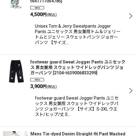
t641717054785
]
4,500
円
(税込)
Unisex Tom & Jerry Sweatpants Jogger
Pants ユニセックス 男女兼用トム＆ジェリー
トムとジェリー スウェットパンツ ジョガー
パンツ 【サイズ…
footwear guard Sweat Jogger Pants ユニセック
ス 男女兼用 スウェット ワイドレッグパンツ ジョ
ガーパンツ
[
2104-t639006833299
]
3,900
円
(税込)
footwear guard Sweat Jogger Pants ユニセ
ックス 男女兼用 スウェット ワイドレッグパ
ンツ ジョガーパンツ 【サイズ】S-3XL ウエ
スト/ヒップ/丈 S…
Mens Tie-dyed Denim Straight-fit Pant Washed