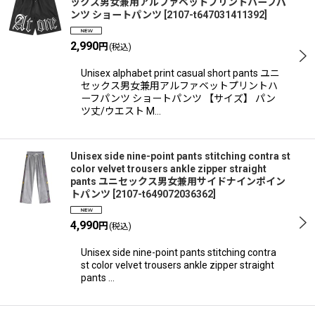
ックス男女兼用アルファベットプリントハーフパ
ンツ ショートパンツ
[
2107-t647031411392
]
2,990
円
(税込)
Unisex alphabet print casual short pants ユニ
セックス男女兼用アルファベットプリントハ
ーフパンツ ショートパンツ 【サイズ】 パン
ツ丈/ウエスト M…
Unisex side nine-point pants stitching contra st
color velvet trousers ankle zipper straight
pants ユニセックス男女兼用サイドナインポイン
トパンツ
[
2107-t649072036362
]
4,990
円
(税込)
Unisex side nine-point pants stitching contra
st color velvet trousers ankle zipper straight
pants …