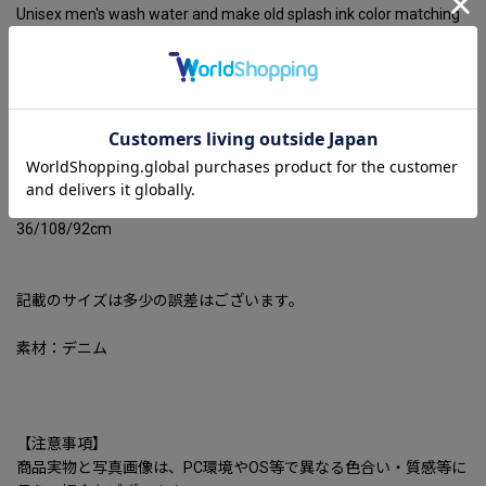
Unisex men's wash water and make old splash ink color matching
deconstructed flared pants Jeans ユニセックス男女兼用スプラッ
シュインク＆カラーマッチング デニム パンツ ジーンズ
【サイズ】S-XL
パンツ丈/ウエスト
30/107/77
32/107/81
34/108/86
36/108/92cm
記載のサイズは多少の誤差はございます。
素材：デニム
【注意事項】
商品実物と写真画像は、PC環境やOS等で異なる色合い・質感等に