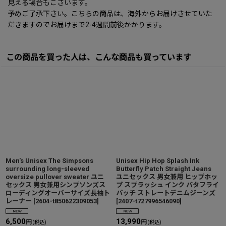
見える場合もございます。
予めご了承下さい。こちらの商品は、海外からお届けさせていた
だきますのでお届けまで2-4週間前後かかります。
この商品を買った人は、こんな商品も買っています
Men's Unisex The Simpsons
Unisex Hip Hop Splash Ink
surrounding long-sleeved
Butterfly Patch Straight Jeans
oversize pullover sweater ユニ
ユニセックス 男女兼用 ヒップホッ
セックス 男女兼用シンプソンズス
プ スプラッシュ インク バタフライ
ローディングオーバーサイズ長袖ト
パッチ ストレートデニムジーンズ
レーナー
[
2604-t850622309053
]
[
2407-t727996546090
]
6,500
13,990
円
円
(税込)
(税込)