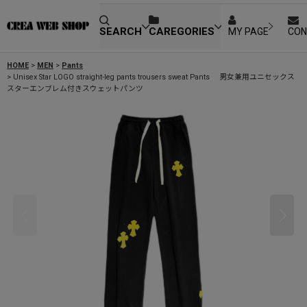
SEARCH
CAREGORIES
MY PAGE
CON
HOME
>
MEN
>
Pants
>
Unisex Star LOGO straight-leg pants trousers sweat Pants 男女兼用ユニセックス
スターエンブレム付きスウェットパンツ