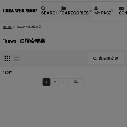
SEARCH
CAREGORIES
MY PAGE
CON
HOME
>
"kaws"
の
検索結果
"kaws"
の
検索結果
表示順変更
閉じる
180
件
SEARCH
:
1
2
3
次
»
表示数
:
並び順
: