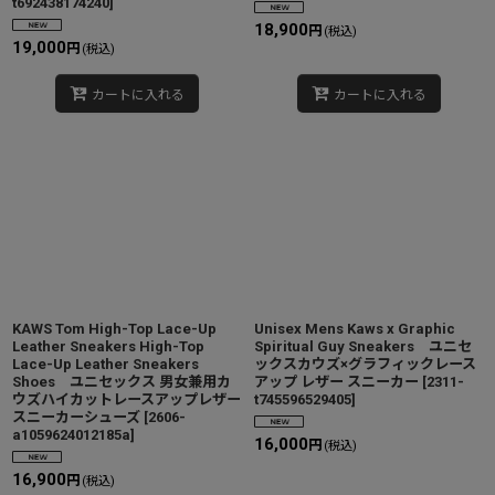
t692438174240
]
18,900
円
(税込)
19,000
円
(税込)
カートに入れる
カートに入れる
KAWS Tom High-Top Lace-Up
Unisex Mens Kaws x Graphic
Leather Sneakers High-Top
Spiritual Guy Sneakers ユニセ
Lace-Up Leather Sneakers
ックスカウズ×グラフィックレース
Shoes ユニセックス 男女兼用カ
アップ レザー スニーカー
[
2311-
ウズハイカットレースアップレザー
t745596529405
]
スニーカーシューズ
[
2606-
a1059624012185a
]
16,000
円
(税込)
16,900
円
(税込)