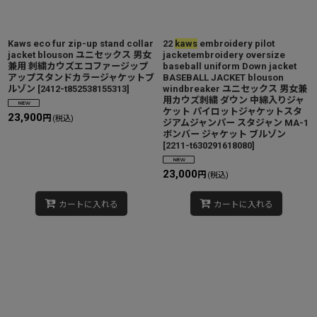
カテゴリ
:
Kaws eco fur zip-up stand collar
22
kaws
embroidery pilot
jacket blouson ユニセックス 男女
jacketembroidery oversize
特集
:
兼用 刺繍カウズエコファージップ
baseball uniform Down jacket
アップスタンドカラージャケットブ
BASEBALL JACKET blouson
ルゾン
[
2412-t852538155313
]
windbreaker ユニセックス 男女兼
用カウズ刺繍 ダウン 中綿入りジャ
絞り込む
ケット パイロットジャケットスタ
23,900
円
(税込)
ジアムジャンパー スタジャン MA-1
ボンバー ジャケット ブルゾン
[
2211-t630291618080
]
23,000
円
(税込)
カートに入れる
カートに入れる