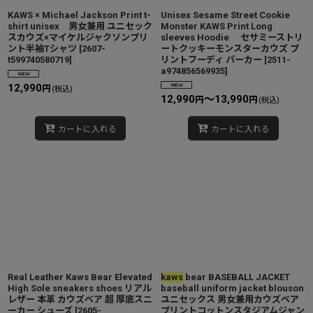
KAWS × Michael Jackson Print t-
Unisex Sesame Street Cookie
shirt unisex 男女兼用 ユニセック
Monster KAWS Print Long
スカウズ×マイケルジャクソンプリ
sleeves Hoodie セサミーストリ
ント半袖Tシャツ
[
2607-
ートクッキーモンスターカウズ プ
t599740580719
]
リントフーディ パーカー
[
2511-
a974856569935
]
12,990
円
(税込)
12,990
～13,990
円
円
(税込)
カートに入れる
カートに入れる
Real Leather Kaws Bear Elevated
kaws
bear BASEBALL JACKET
High Sole sneakers shoes リアル
baseball uniform jacket blouson
レザー 本革 カウズベア 超 厚底スニ
ユニセックス 男女兼用カウズベア
ーカー シューズ
[
2605-
プリントコットンスタジアムジャン