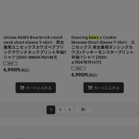
Unisex KAWS Bearbrick round
Dancing
kaws
x Cookie
neck short sleeve T-shirt 男女
MonsterShort Sleeve T-Shirt ユ
兼用ユニセックスカウズベアブリ
ニセックス 男女兼用ダンシングカ
ックラウンドネックプリント半袖T
ウズ×クッキーモンスタープリント
シャツ
[
2502-t886547641847
]
半袖 Tシャツ
[
2603-
a702478751471
]
6,990
円
(税込)
6,990
円
(税込)
カートに入れる
カートに入れる
1
2
3
次
»