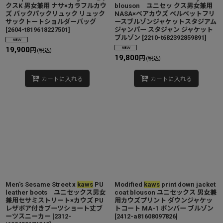
クスK 男女兼用 ナサ×カラフルカウ
blouson ユニセッ クス男女兼用
ズ バックパックリュック リュック
NASA×ベアカウズ ベルベットフリ
サックトートショルダーバッグ
ースブルゾンジャケットスタジアム
[
2604-t819618227501
]
ジャンパー スタジャン ジャケット
ブルゾン
[
2210-t682392859891
]
19,900
円
(税込)
19,800
円
(税込)
カートに入れる
カートに入れる
Men's Sesame Street x
kaws
PU
Modified
kaws
print down jacket
leather boots ユニセックス男女
coat blouson ユニセックス 男女兼
兼用セサミストリート×カウズ PU
用カウズプリント ダウンジャケッ
レザボア付きブーツショート丈ブ
トコート MA-1 ボンバー ブルゾン
ーツスニーカー
[
2312-
[
2412-a81608097826
]