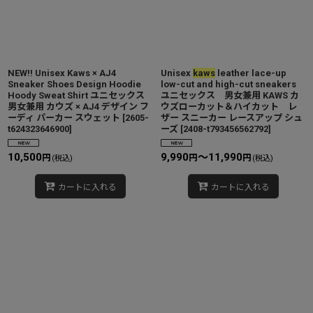
NEW!! Unisex Kaws × AJ4
Unisex
kaws
leather lace-up
Sneaker Shoes Design Hoodie
low-cut and high-cut sneakers
Hoody Sweat Shirt ユニセックス
ユニセックス 男女兼用 KAWS カ
男女兼用 カウズ × AJ4 デザイン フ
ウズローカット＆ハイカット レ
ーディ パーカー スウェット
[
2605-
ザー スニーカー レースアップ シュ
t624323646900
]
ーズ
[
2408-t793456562792
]
10,500
9,990
～11,990
円
円
円
(税込)
(税込)
カートに入れる
カートに入れる