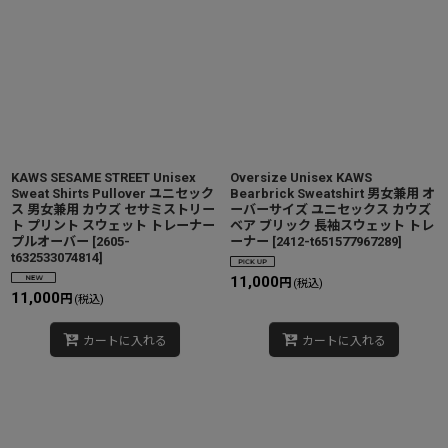
KAWS SESAME STREET Unisex
Oversize Unisex KAWS
Sweat Shirts Pullover ユニセック
Bearbrick Sweatshirt 男女兼用 オ
ス 男女兼用 カウズ セサミストリー
ーバーサイズ ユニセックス カウズ
ト プリント スウェット トレーナー
ベア ブリック 長袖スウェット トレ
プルオーバー
[
2605-
ーナー
[
2412-t651577967289
]
t632533074814
]
11,000
円
(税込)
11,000
円
(税込)
カートに入れる
カートに入れる