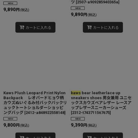
ツ
[
2507-a909285940365a
]
9,890
円
(税込)
9,890
円
(税込)
カートに入れる
カートに入れる
Kaws Plush Leopard Print Nylon
kaws
bear leatherlace up
Backpack レオパードヒョウ柄
sneakers shoes 男女兼用 ユニセ
カウズぬいぐるみ付バックパックリ
ックスカウズベアレザー レースア
ュックトートショルダーショッピ
ップレザースニーカーシューズ
ングバッグ
[
2412-a848922558148
]
[
2312-t743711567675
]
9,800
9,390
円
円
(税込)
(税込)