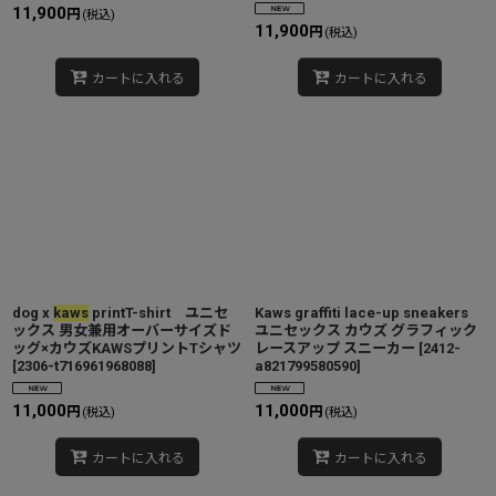
11,900
円
(税込)
11,900
円
(税込)
カートに入れる
カートに入れる
dog x
kaws
printT-shirt ユニセ
Kaws graffiti lace-up sneakers
ックス 男女兼用オーバーサイズド
ユニセックス カウズ グラフィック
ッグ×カウズKAWSプリントTシャツ
レースアップ スニーカー
[
2412-
[
2306-t716961968088
]
a821799580590
]
11,000
11,000
円
円
(税込)
(税込)
カートに入れる
カートに入れる