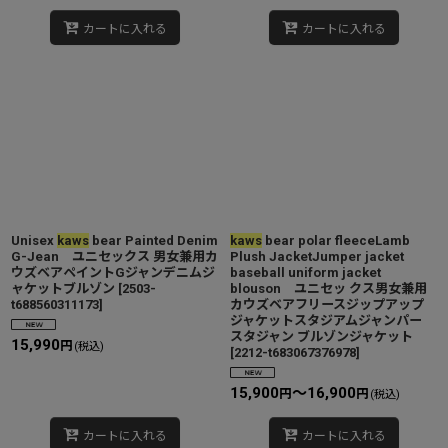
カートに入れる
カートに入れる
Unisex
kaws
bear Painted Denim
kaws
bear polar fleeceLamb
G-Jean ユニセックス 男女兼用カ
Plush JacketJumper jacket
ウズベアペイントGジャンデニムジ
baseball uniform jacket
ャケットブルゾン
[
2503-
blouson ユニセッ クス男女兼用
t688560311173
]
カウズベアフリースジップアップ
ジャケットスタジアムジャンパー
スタジャン ブルゾンジャケット
15,990
円
(税込)
[
2212-t683067376978
]
15,900
～16,900
円
円
(税込)
カートに入れる
カートに入れる