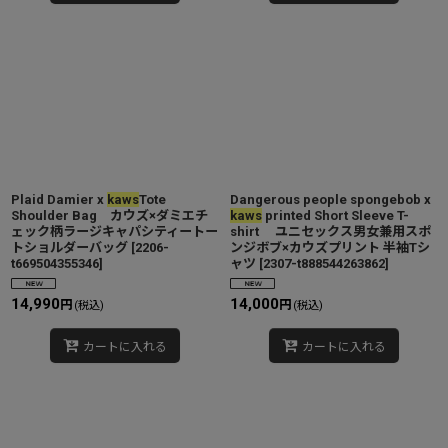
Plaid Damier x
kaws
Tote
Dangerous people spongebob x
Shoulder Bag カウズ×ダミエチ
kaws
printed Short Sleeve T-
ェック柄ラージキャパシティートー
shirt ユニセックス男女兼用スポ
トショルダーバッグ
[
2206-
ンジボブ×カウズプリント 半袖Tシ
t669504355346
]
ャツ
[
2307-t888544263862
]
14,990
14,000
円
円
(税込)
(税込)
カートに入れる
カートに入れる