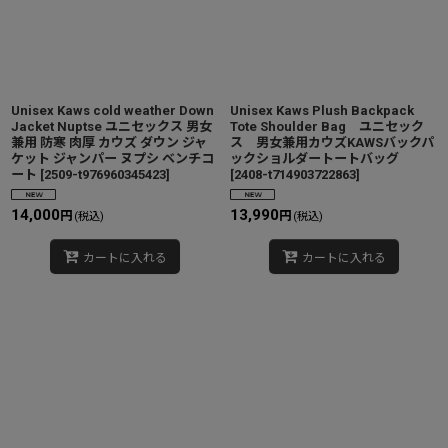
Unisex Kaws cold weather Down
Unisex Kaws Plush Backpack
Jacket Nuptse ユニセックス 男女
Tote Shoulder Bag ユニセック
兼用 防寒 肉厚 カウズ ダウン ジャ
ス 男女兼用カウズKAWSバックパ
ケット ジャンパー ヌプシ ベンチコ
ックショルダートートバッグ
ート
[
2509-t976960345423
]
[
2408-t714903722863
]
14,000
13,990
円
円
(税込)
(税込)
カートに入れる
カートに入れる