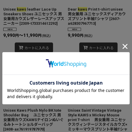
Unisex
kaws
leather Lace Up
Dear
kaws
Print t-shirt unisex
Sneakers Shoes ユニセックス 男
男女兼用 ユニセックスディアカウ
女兼用カウズレザーレースアップス
ズプリント半袖Tシャツ
[
2607-
ニーカー
[
2309-t733314612292
]
a628307967713
]
9,990
～11,990
9,990
円
円
円
(税込)
(税込)
カートに入れる
カートに入れる
Unisex Kaws Plush Nylo BK tote
Unisex Saint Vintage Vintage
Shoulder Bag ユニセックス 男
Style KAWS x Mickey Mouse
女兼用カウズKAWSナイロンぬいぐ
print T-shirt 男女兼用 ユニセッ
るみトートショルダーバッグ
クスヴィンテージスタイルカウズ×
[
2408-ax761919787970
]
ミッキーマウスプリント半袖Tシャ