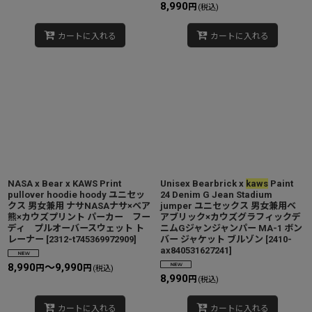
8,990
円
(税込)
カートに入れる
カートに入れる
NASA x Bear x KAWS Print
Unisex Bearbrick x
kaws
Paint
pullover hoodie hoody ユニセッ
24 Denim G Jean Stadium
クス 男女兼用 ナサNASAナサ×ベア
jumper ユニセックス 男女兼用ベ
熊×カウズプリント パーカー フー
アブリック×カウズグラフィックデ
ディ プルオーバースウェット ト
ニムGジャンジャンパー MA-1 ボン
レーナー
[
2312-t745369972909
]
バー ジャケット ブルゾン
[
2410-
ax840531627241
]
8,990
～9,990
円
円
(税込)
8,990
円
(税込)
カートに入れる
カートに入れる