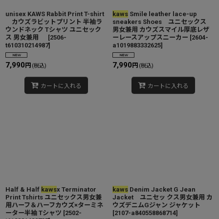
unisex KAWS Rabbit Print T-shirt
kaws
Smile leather lace-up
カウズラビットプリント 半袖ラ
sneakers Shoes ユニセックス
ウンドネック Tシャツ ユニセック
男女兼用 カウズスマイル厚底レザ
ス 男女兼用
[
2506-
ーレースアップスニーカー
[
2604-
t610310214987
]
a1019883332625
]
7,990
7,990
円
円
(税込)
(税込)
カートに入れる
カートに入れる
Half & Half
kaws
x Terminator
kaws
Denim Jacket G Jean
Print Tshirts ユニセックス男女兼
Jacket ユニセッ クス男女兼用 カ
用ハーフ＆ハーフカウズ×ターミネ
ウズデニムGジャン ジャケット
ーター半袖 Tシャツ
[
2502-
[
2107-a840558868714
]