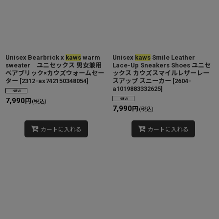
Unisex Bearbrick x
kaws
warm
Unisex
kaws
Smile Leather
sweater ユニセックス 男女兼用
Lace-Up Sneakers Shoes ユニセ
ベアブリック×カウズウォームセー
ックス カウズスマイルレザーレー
ター
[
2312-ax742150348054
]
スアップ スニーカー
[
2604-
a1019883332625
]
7,990
円
(税込)
7,990
円
(税込)
カートに入れる
カートに入れる