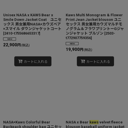
Unisex NASA x KAWS Bear x
Kaws Multi Monogram & Flower
Smile Down Jacket Coat ユニセ
Print Jean Jacket blouson ユニ
ックス 男女兼用NASA×カウズベア
セックス 男女兼用カウズマルチモ
×スマイル ダウンジャケットコート
ノグラム＆フラワプリントーGジャ
[
2410-t755686653317
]
ンジャケット ブルゾン
[
2503-
t772907759356
]
22,900
円
(税込)
19,900
円
(税込)
カートに入れる
カートに入れる
NASA×Kaws Colorful Bear
NASA x Bear
kaws
velvet fleece
Backpack shoulder bag ユニセッ
blouson baseball uniform jacket