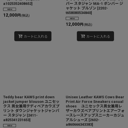
a1025352408652
]
パー スタジャン MA-1 ボンバー ジ
ャケット ブルゾン
[
2202-
t658080534840
]
12,000
円
(税込)
12,000
円
(税込)
カートに入れる
カートに入れる
Teddy bear KAWS print down
Unisex Leather KAWS Cows Bear
jacket jumper blouson ユニセッ
Print Air Force Sneakers casual
クス 男女兼用テディベアカウズプ
shoes ユニセックス男女兼用レ
リント ダウンジャケットジャンパ
ザーカウズベアプリントエアーフォ
ー スタジャン
[
2411-
ースレースアップスニーカーカジュ
a825341231653
]
アルシューズ
[
2602-
a860666343383
]