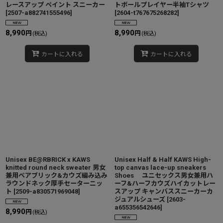
レースアップ ペイント スニーカー
トボールプレイヤー半袖Tシャツ
[
2507-a882741555496
]
[
2604-t767675268282
]
8,990
8,990
円
円
(税込)
(税込)
カートに入れる
カートに入れる
Unisex BE@RBRICK x KAWS
Unisex Half & Half KAWS High-
knitted round neck sweater 男女
top canvas lace-up sneakers
兼用ベアブリック&カウズ編み込み
Shoes ユニセックス男女兼用ハ
ラウンドネック厚手セーターニッ
ーフ&ハーフカウズハイカットレー
ト
[
2509-a830571969048
]
スアップ キャンバススニーカーカ
ジュアルシューズ
[
2603-
a655356542646
]
8,990
円
(税込)