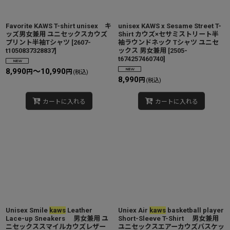
Favorite KAWS T-shirt unisex キ
unisex KAWS x Sesame Street T-
ッズ男女兼用 ユニセックスカウズ
Shirt カウズ×セサミストリート半
プリント半袖Tシャツ
[
2607-
袖ラウンドネック Tシャツ ユニセ
t1050837328837
]
ックス 男女兼用
[
2505-
t674257460740
]
8,990
～10,990
円
円
(税込)
8,990
円
(税込)
カートに入れる
カートに入れる
Unisex Smile
kaws
Leather
Uniex Air
kaws
basketball player
Lace-up Sneakers 男女兼用 ユ
Short-Sleeve T-Shirt 男女兼用
ニセックススマイルカウズレザー
ユニセックスエアーカウズバスケッ