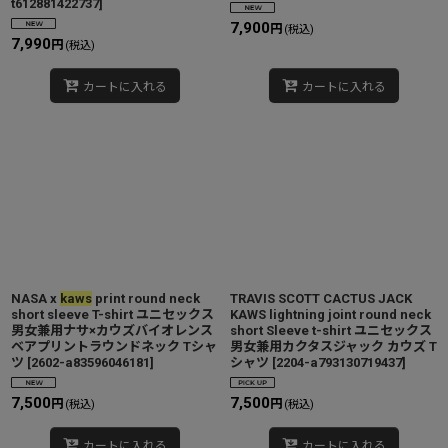
t612881422737
]
7,900
円
(税込)
7,990
円
(税込)
カートに入れる
カートに入れる
NASA x
kaws
print round neck
TRAVIS SCOTT CACTUS JACK
short sleeve T-shirt ユニセックス
KAWS lightning joint round neck
男女兼用ナサ×カウズバイオレンス
short Sleeve t-shirt ユニセックス
ベアプリントラウンドネック Tシャ
男女兼用カクタスジャック カウズ T
ツ
[
2602-a83596046181
]
シャツ
[
2204-a793130719437
]
7,500
7,500
円
円
(税込)
(税込)
カートに入れる
カートに入れる