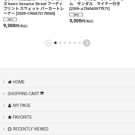
ズ kaws Sesame Street フーディ
ム サンダル ライナー付き
プリント スウェット パーカートレ
[
2309-a736543977571
]
ーナー
[
2509-t746072170545
]
3,300
円
(税込)
9,300
円
(税込)
HOME
SHOPPING CART
MY PAGE
FAVORITE
RECENTLY VIEWED