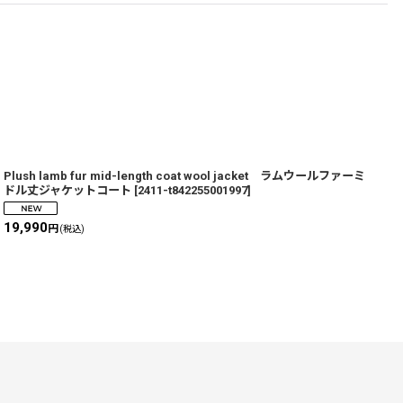
Plush lamb fur mid-length coat wool jacket ラムウールファーミ
W
ドル丈ジャケットコート
[
2411-t842255001997
]
19,990
9
円
(税込)