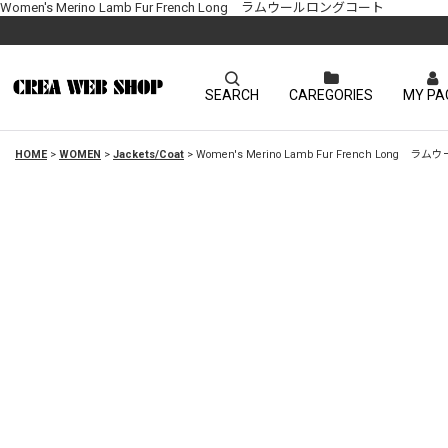
Women's Merino Lamb Fur French Long ラムウールロングコート
SEARCH
CAREGORIES
MY PA
HOME
>
WOMEN
>
Jackets/Coat
>
Women's Merino Lamb Fur French Long