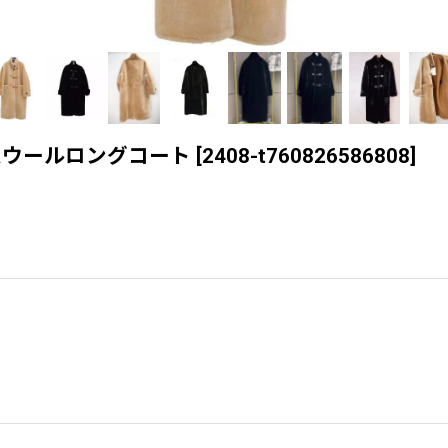
ong ラムウールロングコート
[
2408-t760826586808
]