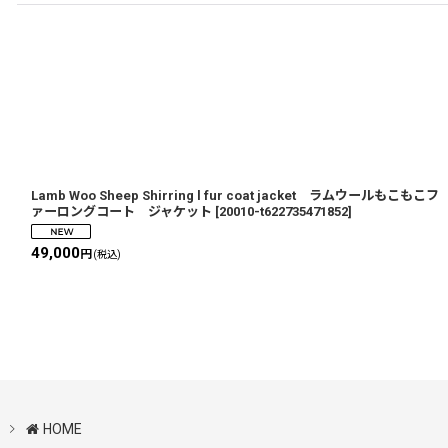
Lamb Woo Sheep Shirring l fur coat jacket ラムウールもこもこフ
ァーロングコート ジャケット
[
20010-t622735471852
]
49,000
円
(税込)
HOME