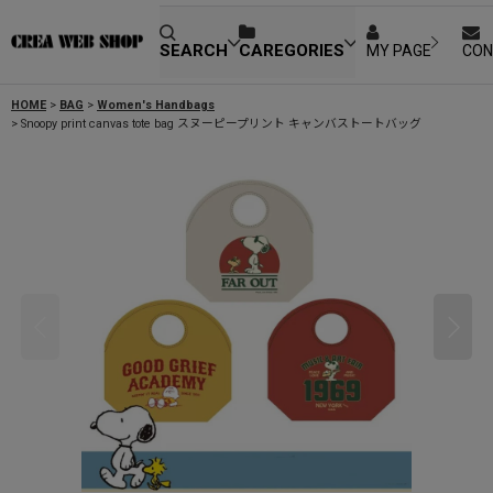
SEARCH
CAREGORIES
MY PAGE
CON
HOME
>
BAG
>
Women's Handbags
>
Snoopy print canvas tote bag スヌーピープリント キャンバストートバッグ