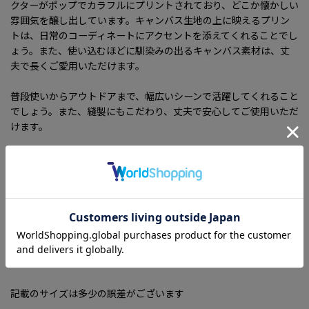
クターがポップでカラフルにプリントされており、どこか懐かしい
雰囲気を醸し出しています。キャンバス生地の上に映えるプリン
トは、日常のコーディネートにアクセントを添えてくれることでし
ょう。また、使い込むほどに馴染みの出るキャンバス素材は、丈
夫で長くご愛用いただけます。
普段使いからアウトドアまで、幅広いシーンで活躍してくれること
でしょう。また、縫製にもこだわり、丈夫で安心してご使用いただ
けます。
最後に、プレゼントとしても喜ばれるアイテムである点も魅力で
す。Snoopyのファンはもちろん、キュートなデザインが好きな方
にもおすすめの一品です。長く愛用されることでしょう。ぜひこの
機会に、ご自身のファッションアイテムに加えてみてはいかがでし
ょうか。
【サイズ】
20×21×11ｃｍ
記載のサイズは多少の誤差がございます