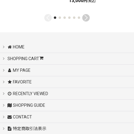
13,000
円
(税込)
HOME
SHOPPING CART
MY PAGE
FAVORITE
RECENTLY VIEWED
SHOPPING GUIDE
CONTACT
特定商取引法表示