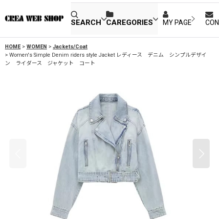
SEARCH
CAREGORIES
MY PAGE
CON
HOME
>
WOMEN
>
Jackets/Coat
>
Women's Simple Denim riders style Jacket レディース デニム シンプルデザイ
ン ライダース ジャケット コート