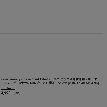
skier snoopy x nasa Print Tshirts ユニセックス男女兼用スキーヤ
U
ースヌーピー×ナサNASAプリント 半袖 Tシャツ
[
2304-t704855254746
]
3,990
円
(税込)
4