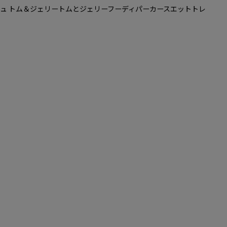
ャラスブロークンスウォッシュ トム＆ジェリートムとジェリーフーディパーカースエットトレ