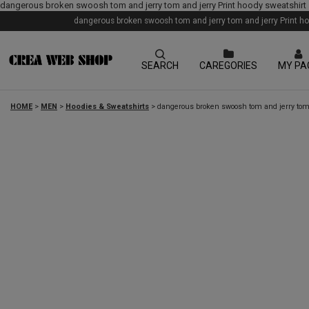
dangerous broken swoosh tom and jerry tom and jer
dangerous broken swoosh tom and jerry to
SEARCH
CAREGORIES
MY PA
HOME
>
MEN
>
Hoodies & Sweatshirts
>
dangerous broken swoosh tom 