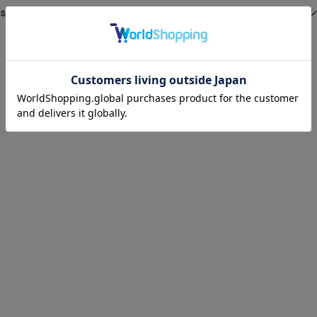
nd jerry Print hoody sweatshirt ユニセックス男女兼用 デンジ