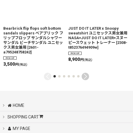
Bearbrick flip flops soft bottom
JUST DO IT LATER x Snoopy
sandals slippers ベアブリック フ
sweatshirt ユニセックス男女兼用
リップフロップ サンダルシャワー
NASA×JUST DO IT LATER×スヌー
サンダル ビーチサンダル ユニセッ
ピースウェット トレーナー
[
2308-
クス男女兼用
[
2601-
t852376494909w
]
a795248758242
]
8,900
円
(税込)
3,500
円
(税込)
HOME
SHOPPING CART
MY PAGE