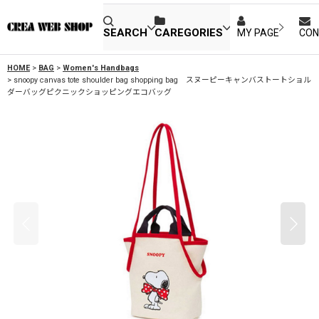
SEARCH
CAREGORIES
MY PAGE
CON
HOME
>
BAG
>
Women's Handbags
>
snoopy canvas tote shoulder bag shopping bag スヌーピーキャンバストートショル
ダーバッグピクニックショッピングエコバッグ