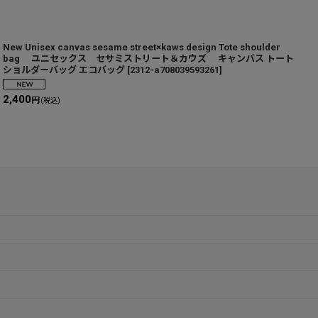
New Unisex canvas sesame street×kaws design Tote shoulder
p
bag ユニセックス セサミストリート＆カウズ キャンバス トート
ショルダーバッグ エコバッグ
[
2312-a708039593261
]
[
2,400
3
円
(税込)