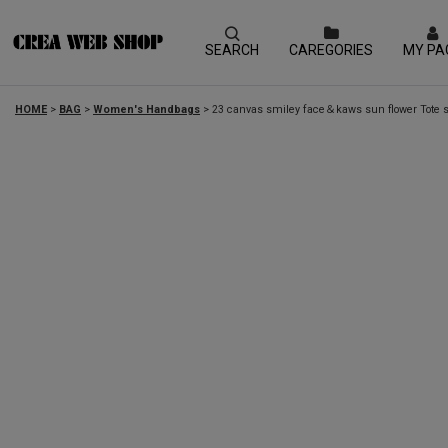
SEARCH
CAREGORIES
MY PA
HOME
>
BAG
>
Women's Handbags
>
23 canvas smiley face＆kaws sun f