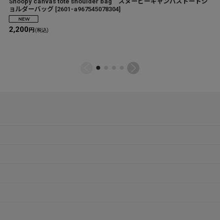
Snoopy canvas tote shoulder bag スヌーピーキャンバストートシ
ョルダーバッグ
[
2601-a967545078304
]
2,200
円
(税込)