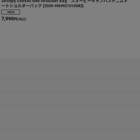
Snoopy canvas tote shoulder bag スヌーピーキャンバスデニムト
s
ートショルダーバック
[
2509-t969921010082
]
7,990
4
円
(税込)