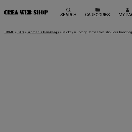
SEARCH
CAREGORIES
MY PA
HOME
>
BAG
>
Women's Handbags
>
Mickey & Snoopy Canvas tote sho