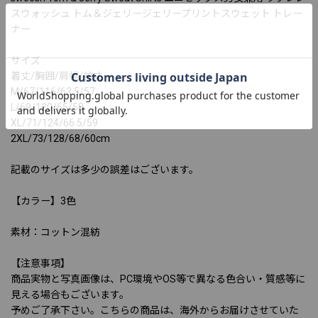
スウォッシュ トム＆ジェリージェリープリントスウェット トレー
ナー
サイズ
着丈/胸囲/肩幅/袖丈
M/67/116/63.5/57
L/69/120/65/58
XL/71/124/66.5/59
2XL/73/128/68/60cm
記載のサイズは多少の誤差はございます。
【カラー】3色
素材：コットン混紡
【注意事項】
商品実物と写真画像は、PC環境やOS等で異なる色合い・質感等に
見える場合もございます。
予めご了承下さい。こちらの商品は、海外からお届けさせていた