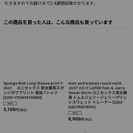
だきますのでお届けまで2-4週間前後かかります。
この商品を買った人は、こんな商品も買っています
Sponge Bob Long Sleeve print T-
men and women round neck
shirt ユニセックス 男女兼用スポ
JUST DO IT LATER Tom & Jerry
ンジボブプリント 長袖 Tシャツ
Sweat Shirts ユニセックス男女兼
[
2202-t733439165833
]
用 トム＆ジェリージェリープリン
トスウェット トレーナー
[
2202-
t642793974591
]
3,100
円
(税込)
8,900
円
(税込)