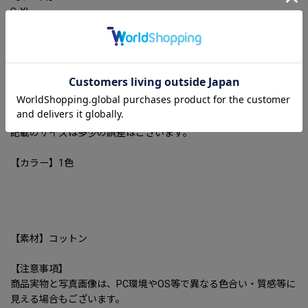
S-XL
着丈/胸囲/肩幅/袖丈
S/72/107/55/57
M/74/11/56.5/58
L/76/115/58/59
XL/78/119/59.5/60cm
記載のサイズは多少の誤差はございます。
【カラー】1色
【素材】コットン
【注意事項】
商品実物と写真画像は、PC環境やOS等で異なる色合い・質感等に
見える場合もございます。