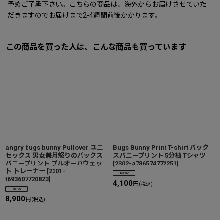
予めご了承下さい。こちらの商品は、海外からお届けさせていた
だきますのでお届けまで2-4週間前後かかります。
この商品を買った人は、こんな商品も買っています
angry bugs bunny Pullover ユニ
Bugs Bunny Print T-shirt バック
セックス 男女兼用怒りのバックス
スバニープリント 5分袖 Tシャツ
バニープリント プルオーバウェッ
[
2302-a786574772251
]
ト トレーナー
[
2301-
t693607720823
]
4,100
円
(税込)
8,900
円
(税込)