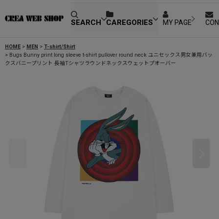
SEARCH
CAREGORIES
MY PAGE
CON
HOME
>
MEN
>
T-shirt/Shirt
>
Bugs Bunny print long sleeve t-shirt pullover round neck ユニセックス男女兼用バッ
クスバニープリント 長袖Tシャツラウンドネックスウェットプオーバー