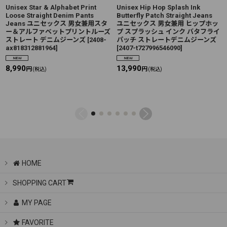
Unisex Star & Alphabet Print
Unisex Hip Hop Splash Ink
Loose Straight Denim Pants
Butterfly Patch Straight Jeans
Jeans ユニセックス 男女兼用スタ
ユニセックス 男女兼用 ヒップホッ
ー＆アルファベットプリントルーズ
プ スプラッシュ インク バタフライ
ストレート デニムジーンズ
[
2408-
パッチ ストレートデニムジーンズ
ax818312881964
]
[
2407-t727996546090
]
8,990
13,990
円
円
(税込)
(税込)
HOME
SHOPPING CART
MY PAGE
FAVORITE