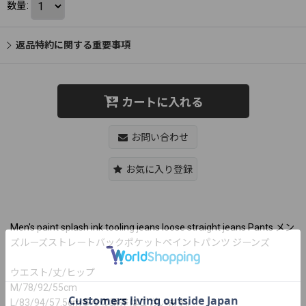
数量
:
返品特約に関する重要事項
カートに入れる
お問い合わせ
お気に入り登録
Men's paint splash ink tooling jeans loose straight jeans Pants メン
ズルーズストレートバックポケットペイントパンツ ジーンズ
ウエスト/丈/ヒップ
M/78/92/55cm
L/83/94/57.5cm多少の誤差はございます。