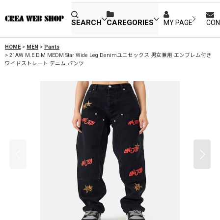
SEARCH
CAREGORIES
MY PAGE
CON
HOME
>
MEN
>
Pants
>
21AW M.E.D.M MEDM Star Wide Leg Denimユニセックス 男女兼用 エンブレム付き
ワイドストレート デニム パンツ