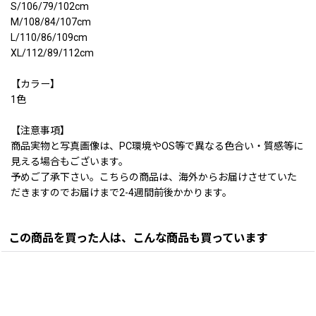
S/106/79/102cm
M/108/84/107cm
L/110/86/109cm
XL/112/89/112cm
【カラー】
1色
【注意事項】
商品実物と写真画像は、PC環境やOS等で異なる色合い・質感等に
見える場合もございます。
予めご了承下さい。こちらの商品は、海外からお届けさせていた
だきますのでお届けまで2-4週間前後かかります。
この商品を買った人は、こんな商品も買っています