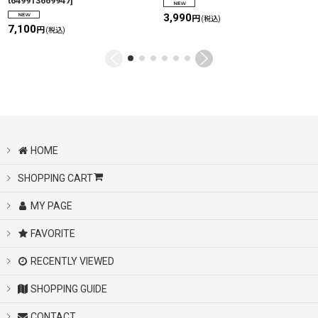
t649913669947
]
3,990
円
(税込)
7,100
円
(税込)
HOME
SHOPPING CART
MY PAGE
FAVORITE
RECENTLY VIEWED
SHOPPING GUIDE
CONTACT