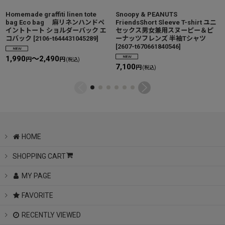
Homemade graffiti linen tote
Snoopy & PEANUTS
bag Eco bag 麻リネンハンドペ
FriendsShort Sleeve T-shirt ユニ
イントトート ショルダーバック エ
セックス男女兼用スヌーピー＆ピ
コバック
[
2106-t644431045289
]
ーナッツフレンズ 半袖Tシャツ
[
2607-t670661840546
]
1,990
～2,490
円
円
(税込)
7,100
円
(税込)
HOME
SHOPPING CART
MY PAGE
FAVORITE
RECENTLY VIEWED