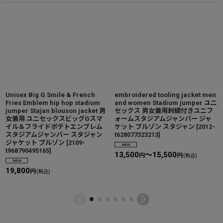
Unisex Big G Smile & French
embroidered tooling jacket men
Fries Emblem hip hop stadium
and women Stadium jumper ユニ
jumper Stajan blouson jacket 男
セックス 男女兼用刺繍付きユニフ
女兼用 ユニセックスビッグGスマ
ォームスタジアムジャンパー ジャ
イル＆フライドポテトエンブレム
ケット ブルゾン スタジャン
[
2012-
スタジアムジャンバー スタジャン
t628077323213
]
ジャケット ブルゾン
[
2109-
t968790495165
]
13,500
～15,500
円
円
(税込)
19,800
円
(税込)