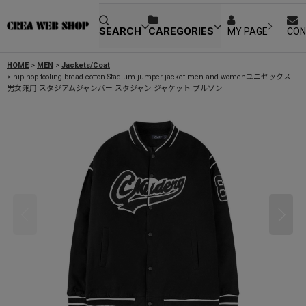
SEARCH
CAREGORIES
MY PAGE
CON
HOME
>
MEN
>
Jackets/Coat
>
hip-hop tooling bread cotton Stadium jumper jacket men and womenユニセックス
男女兼用 スタジアムジャンバー スタジャン ジャケット ブルゾン