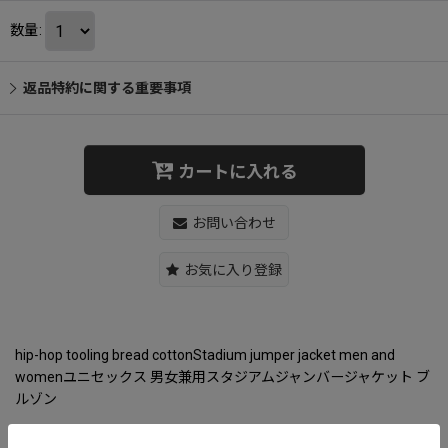
数量
:
返品特約に関する重要事項
カートに入れる
お問い合わせ
お気に入り登録
hip-hop tooling bread cottonStadium jumper jacket men and
womenユニセックス 男女兼用スタジアムジャンバージャケット ブ
ルゾン
【サイズ】S-2XL