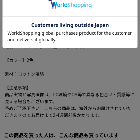
着丈/袖丈/バスト/肩幅
S/71/58/128/58
M/73/60/132/59
L/75/62/136/60
XL/77/64/140/61
2XL/79/66/144/62cm
記載のサイズは多少の誤差はございます。
【カラー】2色
素材：コットン混紡
【注意事項】
商品実物と写真画像は、PC環境やOS等で異なる色合い・質感等に
見える場合もございます。
予めご了承下さい。こちらの商品は、海外からお届けさせていた
だきますのでお届けまで2-4週間前後かかります。
この商品を買った人は、こんな商品も買っています