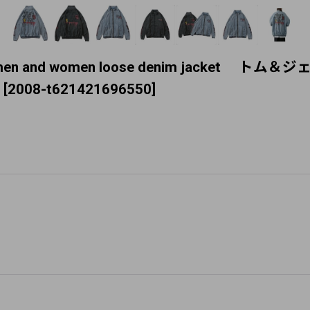
denim jacket men and women loose den
[
2008-t621421696550
]