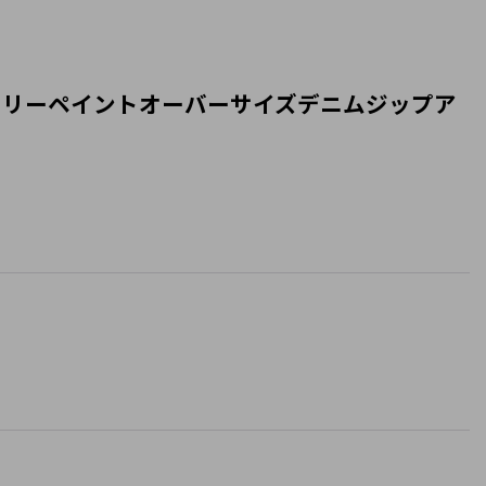
im jacket トム＆ジェリーペイントオーバーサイズデニムジップア