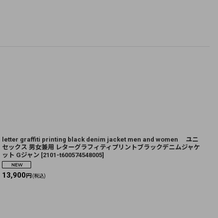
letter graffiti printing black denim jacket men and women ユニ
O
セックス 男女兼用 レターグラフィティプリントブラックデニムジャケ
ット Gジャン
[
2101-t600574548005
]
[
13,900
円
(税込)
1