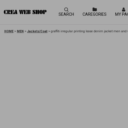
SEARCH
CAREGORIES
MY PA
HOME
>
MEN
>
Jackets/Coat
>
graffiti irregular printing loose den