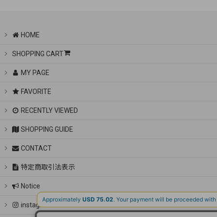
HOME
SHOPPING CART
MY PAGE
FAVORITE
RECENTLY VIEWED
SHOPPING GUIDE
CONTACT
特定商取引法表示
Notice
instagram