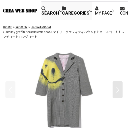
SEARCH
CAREGORIES
MY PAGE
CON
HOME
>
WOMEN
>
Jackets/Coat
>
smiley graffiti houndstooth coatスマイリーグラフィティハウンドトゥースコートトレ
ンチコートロングコート