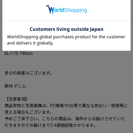
Contrast Color denim jacket men and women jacket 男女兼用ユ
ニセックスモザイクカラータンニンデニムジャケットGジャン ジ
ャンバー ブルゾン ジャケット
サイズ：S〜XL
適応身長
S/160-178
M/165-180
L/170-185
XL/175-190cm
多少の誤差はございます。
素材:デニム
【注意事項】
商品実物と写真画像は、PC環境やOS等で異なる色合い・質感等に
見える場合もございます。
予めご了承下さい。こちらの商品は、海外からお届けさせていた
だきますのでお届けまで2-4週間前後かかります。