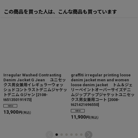
この商品を買った人は、こんな商品も買っています
Irregular Washed Contrasting
graffiti irregular printing loose
Denim Jacket G Jean ユニセッ
denim jacket men and women
クス男女兼用イレギュラーウォッ
loose denim jacket トム＆ジェ
シュドコントラストデニムジャケッ
リーペイントオーバーサイズデニ
トデニム Gジャン
[
2108-
ムジップアップジャケットユニセッ
t651350191973
]
クス男女兼用コート
[
2008-
t621421696550
]
13,900
円
(税込)
11,900
円
(税込)