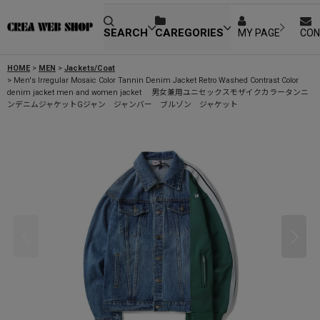
SEARCH
CAREGORIES
MY PAGE
CON
HOME
>
MEN
>
Jackets/Coat
>
Men's Irregular Mosaic Color Tannin Denim Jacket Retro Washed Contrast Color
denim jacket men and women jacket 男女兼用ユニセックスモザイクカラータンニ
ンデニムジャケットGジャン ジャンバー ブルゾン ジャケット