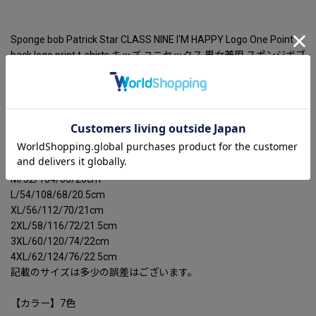
Sponge bob Patrick Star CLASS NINE I'M HAPPY Logo One Point
back logo print t-shirts キッズ ユニセックス 男女兼用 スポンジボブ
パトリックスター ワンポイント バックロゴプリントTシャツ
【サイズ】
肩幅/胸囲/着丈/袖丈
XXS/46/92/60/18.5cm
XS/48/96/63/19cm
S/50/100/65/19.5cm
M/52/104/66/20cm
L/54/108/68/20.5cm
XL/56/112/70/21cm
2XL/58/116/72/21.5cm
3XL/60/120/74/22cm
4XL/62/124/76/22.5cm
記載のサイズは多少の誤差はございます。
【カラー】7色