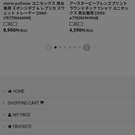
shirts pullover ユニセックス 男女
アースヌーピーフレンズプリント
兼用 スポンジボブ & レプリカ スウ
ラウンドネック Tシャツ ユニセッ
ェット トレーナー
[
2602-
クス 男女兼用
[
2503-
t757735664005
]
a773283969568
]
8,900
4,390
円
円
(税込)
(税込)
HOME
SHOPPING CART
MY PAGE
FAVORITE