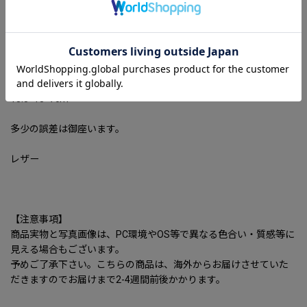
Leather handle square mini basket Tote Shoulde bag レザーハ
ンドルスクエアミニトートショルダーバッグ
【カラー】2カラー
【サイズ】
18.5×13×7cm
多少の誤差は御座います。
レザー
【注意事項】
商品実物と写真画像は、PC環境やOS等で異なる色合い・質感等に
見える場合もございます。
予めご了承下さい。こちらの商品は、海外からお届けさせていた
だきますのでお届けまで2-4週間前後かかります。