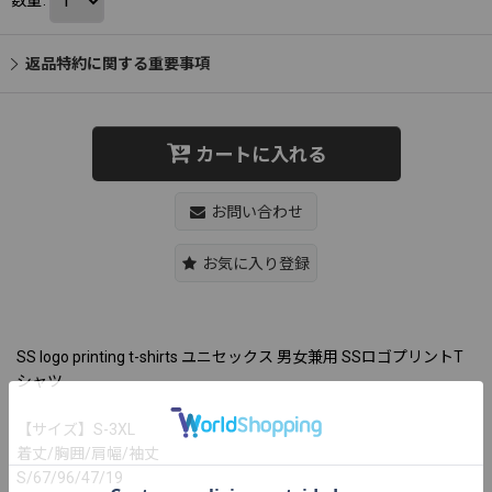
返品特約に関する重要事項
カートに入れる
お問い合わせ
お気に入り登録
SS logo printing t-shirts ユニセックス 男女兼用 SSロゴプリントT
シャツ
【サイズ】S-3XL
着丈/胸囲/肩幅/袖丈
S/67/96/47/19