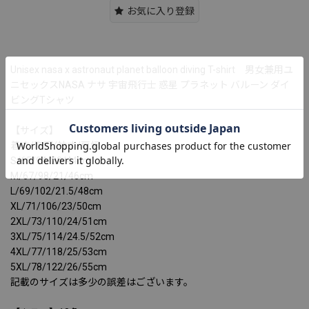
お気に入り登録
Unisex nasa x astronaut planet balloon diving T-shirt 男女兼用ユ
ニセックスNASA ナサ 宇宙飛行士 惑星 プラネット バルーン ダイ
ビングTシャツ
【サイズ】
着丈/胸囲/袖丈/肩幅
S/65/94/20/44cm
M/67/98/21/46cm
L/69/102/21.5/48cm
XL/71/106/23/50cm
2XL/73/110/24/51cm
3XL/75/114/24.5/52cm
4XL/77/118/25/53cm
5XL/78/122/26/55cm
記載のサイズは多少の誤差はございます。