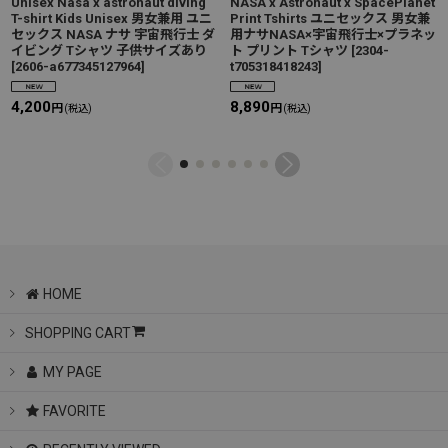
Unisex Nasa x astronaut diving
NASA x Astronaut x SpacePlanet
T-shirt Kids Unisex 男女兼用 ユニ
Print Tshirts ユニセックス 男女兼
セックス NASA ナサ 宇宙飛行士 ダ
用ナサNASA×宇宙飛行士×プラネッ
イビング Tシャツ 子供サイズあり
ト プリント Tシャツ
[
2304-
[
2606-a677345127964
]
t705318418243
]
4,200
8,890
円
円
(税込)
(税込)
HOME
SHOPPING CART
MY PAGE
FAVORITE