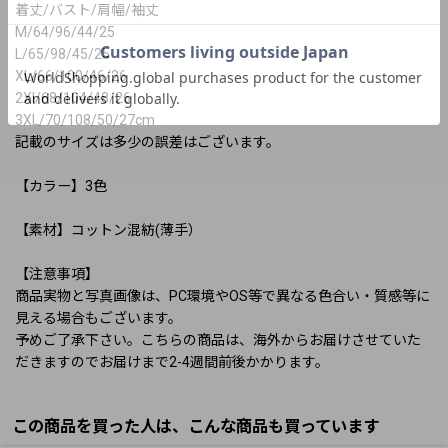
着丈/バスト/肩幅/袖丈
M/64/96/44/25
L/65/98/45/25
XL/66/100/46/26
2Xl/68/104/48/26
3XL/70/108/50/27cm
記載のサイズは多少の誤差はございます。
【カラー】3色
【素材】コットン混紡(薄手）
【注意事項】
商品実物と写真画像は、PC環境やOS等で異なる色合い・質感等に
見える場合もございます。
予めご了承下さい。こちらの商品は、海外からお届けさせていた
だきますのでお届けまで2-4週間前後かかります。
この商品を買った人は、こんな商品も買っています