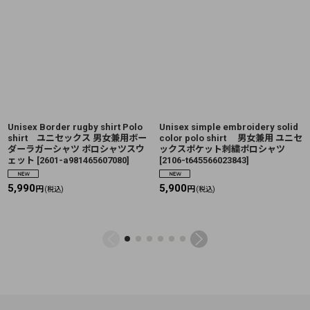
Unisex Border rugby shirt Polo
Unisex simple embroidery solid
shirt ユニセックス 男女兼用ボー
color polo shirt 男女兼用 ユニセ
ダーラガーシャツ ポロシャツスウ
ックスポケット刺繍ポロシャツ
ェット
[
2601-a981465607080
]
[
2106-t645566023843
]
5,990
5,900
円
円
(税込)
(税込)